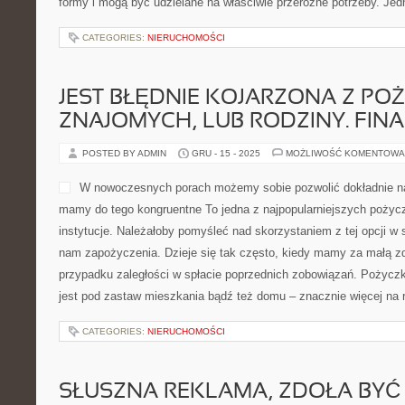
formy i mogą być udzielane na właściwie przeróżne potrzeby. Je
CATEGORIES:
NIERUCHOMOŚCI
JEST BŁĘDNIE KOJARZONA Z PO
ZNAJOMYCH, LUB RODZINY. FIN
POSTED BY ADMIN
GRU - 15 - 2025
MOŻLIWOŚĆ KOMENTOWA
W nowoczesnych porach możemy sobie pozwolić dokładnie na 
mamy do tego kongruentne To jedna z najpopularniejszych poży
instytucje. Należałoby pomyśleć nad skorzystaniem z tej opcji w 
nam zapożyczenia. Dzieje się tak często, kiedy mamy za małą z
przypadku zaległości w spłacie poprzednich zobowiązań. Pożycz
jest pod zastaw mieszkania bądź też domu – znacznie więcej na 
CATEGORIES:
NIERUCHOMOŚCI
SŁUSZNA REKLAMA, ZDOŁA BYĆ