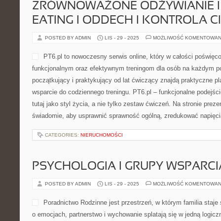
ZRÓWNOWAŻONE ODŻYWIANIE I
EATING I ODDECH I KONTROLA C
POSTED BY ADMIN
LIS - 29 - 2025
MOŻLIWOŚĆ KOMENTOWAN
PT6.pl to nowoczesny serwis online, który w całości poświęc
funkcjonalnym oraz efektywnym treningom dla osób na każdym po
początkujący i praktykujący od lat ćwiczący znajdą praktyczne p
wsparcie do codziennego treningu. PT6.pl – funkcjonalne podejści
tutaj jako styl życia, a nie tylko zestaw ćwiczeń. Na stronie prez
świadomie, aby usprawnić sprawność ogólną, zredukować napięci
CATEGORIES:
NIERUCHOMOŚCI
PSYCHOLOGIA I GRUPY WSPARCI
POSTED BY ADMIN
LIS - 29 - 2025
MOŻLIWOŚĆ KOMENTOWAN
Poradnictwo Rodzinne jest przestrzeń, w którym familia staje
o emocjach, partnerstwo i wychowanie splatają się w jedną logic