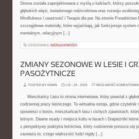
Strona została zaprojektowana z myślą o ludziach, którzy poszuku
głębokich więzi, świadomego rodzicielstwa oraz rozwoju osobiste
Mindfulness i uważność i Terapia dla par. Na stronie Poradnictw
szczegółowe materiały, które wyjaśniają, jak funkcjonuje system 
mentalnym, relacyjnym […]
CATEGORIES:
NIERUCHOMOŚCI
ZMIANY SEZONOWE W LESIE I G
PASOŻYTNICZE
POSTED BY ADMIN
LIS - 29 - 2025
MOŻLIWOŚĆ KOMENTOWAN
Mieszkańcy Lasu to strona internetowa, który powstał z głębo
codziennej pracy leśniczego. To wirtualna ostoja, gdzie czytelni
opowieści o borze, mieszkańcach lasu i cichych zjawiskach, któ
leśnym. Dawne osady i miejsca kultu w lasach i Drapieżniki leśne
z perspektywy praktyka leśnictwa, który codziennie porusza się p
zauważa to, czego większość ludzi nigdy […]