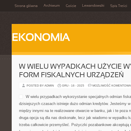
Archiwum
Lewandowski
Strona główna
Goście
Spis Treści
EKONOMIA
W WIELU WYPADKACH UŻYCIE 
FORM FISKALNYCH URZĄDZEŃ
POSTED BY ADMIN
GRU - 16 - 2025
MOŻLIWOŚĆ KOMENTOWA
W wielu przypadkach wykorzystanie specjalnych odmian fisk
dzisiejszych czasach istnieje dużo odmian kredytów. Jesteśmy w
między innymi na te realizowane otwarcie w banku, jak i te poza 
druga opcja są dla nas doskonałe, lecz jak wiadomo w wypadku 
trzeba całkowicie przemyśleć. Pożyczki pozabankowe akceptują 