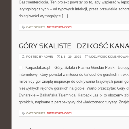
Gastroenterologia. Ten projekt powstał po to, aby wspierać w le
laryngologicznych – od typowych infekcji, przez przewlekłe schor
dolegliwości wymagające […]
CATEGORIES:
NIERUCHOMOŚCI
GÓRY SKALISTE – DZIKOŚĆ KANA
POSTED BY ADMIN
LIS - 29 - 2025
MOŻLIWOŚĆ KOMENTOWAN
KarpackiLas.pl – Góry, Szlaki i Pasma Górskie Polski, Europy
internetowy, który powstał z miłości do łańcuchów górskich i trekk
miłośnicy gór znajdą inspiracje do odkrywania krajowych pasm gó
niezwykłych rejonów górskich na globie. Warto przeczytać Góry d
Dynarskie – Bałkańska Tajemnica. KarpackiLas.pl to obszerny zbi
górskich, napisane z perspektywy doświadczonego turysty. Znajd
CATEGORIES:
NIERUCHOMOŚCI