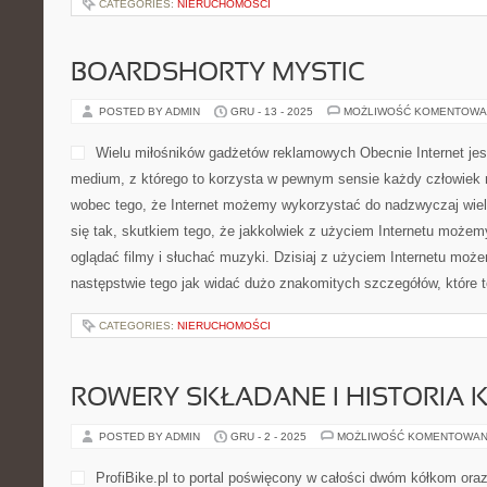
CATEGORIES:
NIERUCHOMOŚCI
BOARDSHORTY MYSTIC
POSTED BY ADMIN
GRU - 13 - 2025
MOŻLIWOŚĆ KOMENTOWA
Wielu miłośników gadżetów reklamowych Obecnie Internet jes
medium, z którego to korzysta w pewnym sensie każdy człowiek na
wobec tego, że Internet możemy wykorzystać do nadzwyczaj wielu
się tak, skutkiem tego, że jakkolwiek z użyciem Internetu możem
oglądać filmy i słuchać muzyki. Dzisiaj z użyciem Internetu mo
następstwie tego jak widać dużo znakomitych szczegółów, które 
CATEGORIES:
NIERUCHOMOŚCI
ROWERY SKŁADANE I HISTORIA
POSTED BY ADMIN
GRU - 2 - 2025
MOŻLIWOŚĆ KOMENTOWAN
ProfiBike.pl to portal poświęcony w całości dwóm kółkom ora