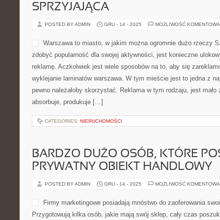
SPRZYJAJĄCA
POSTED BY ADMIN
GRU - 14 - 2025
MOŻLIWOŚĆ KOMENTOWA
Warszawa to miasto, w jakim można ogromnie dużo rzeczy S
zdobyć popularność dla swojej aktywności, jest konieczne ulokow
reklamę. Aczkolwiek jest wiele sposobów na to, aby się zareklam
wyklejanie laminatów warszawa. W tym mieście jest to jedna z najl
pewno należałoby skorzystać. Reklama w tym rodzaju, jest mało z
absorbuje, produkuje […]
CATEGORIES:
NIERUCHOMOŚCI
BARDZO DUŻO OSÓB, KTÓRE PO
PRYWATNY OBIEKT HANDLOWY
POSTED BY ADMIN
GRU - 14 - 2025
MOŻLIWOŚĆ KOMENTOWA
Firmy marketingowe posiadają mnóstwo do zaoferowania swoi
Przygotowują kilka osób, jakie mają swój sklep, cały czas poszu