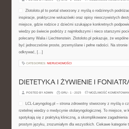
Zlotoloto.pl to portal stworzony z myślą o rodzinnych podróża
inspiracje, praktyczne wskazówki oraz opisy nieoczywistych dest
miejsce, gdzie rodzice z dziećmi szukające konkretnych podpow
wiedzy po świecie podróży z najmłodszymi i nieco starszymi poc
polecamy Walia i Liechtenstein. Zlotoloto.pl pokazuje, że wspóln
być jednocześnie proste, przemyślane i pełne radości. Na stroni
odkrywać, […]
CATEGORIES:
NIERUCHOMOŚCI
DIETETYKA I ŻYWIENIE I FONIATR
POSTED BY ADMIN
GRU - 1 - 2025
MOŻLIWOŚĆ KOMENTOWAN
LCL-Laryngolog.pl – strona zdrowotny stworzony z myślą o cz
rzetelnej wiedzy o medycynie otolaryngologicznej. To miejsce, w
spotykają się z praktyką kliniczną, a skomplikowane zagadnieni
prostym języku, zrozumiałym dla wszystkich. Ciekawe kategorie 