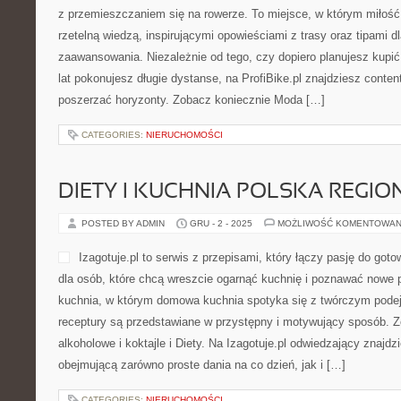
z przemieszczaniem się na rowerze. To miejsce, w którym miłość
rzetelną wiedzą, inspirującymi opowieściami z trasy oraz tipami
zaawansowania. Niezależnie od tego, czy dopiero planujesz kupić
lat pokonujesz długie dystanse, na ProfiBike.pl znajdziesz conten
poszerzać horyzonty. Zobacz koniecznie Moda […]
CATEGORIES:
NIERUCHOMOŚCI
DIETY I KUCHNIA POLSKA REGI
POSTED BY ADMIN
GRU - 2 - 2025
MOŻLIWOŚĆ KOMENTOWAN
Izagotuje.pl to serwis z przepisami, który łączy pasję do got
dla osób, które chcą wreszcie ogarnąć kuchnię i poznawać nowe p
kuchnia, w którym domowa kuchnia spotyka się z twórczym pode
receptury są przedstawiane w przystępny i motywujący sposób. 
alkoholowe i koktajle i Diety. Na Izagotuje.pl odwiedzający znajdz
obejmującą zarówno proste dania na co dzień, jak i […]
CATEGORIES:
NIERUCHOMOŚCI