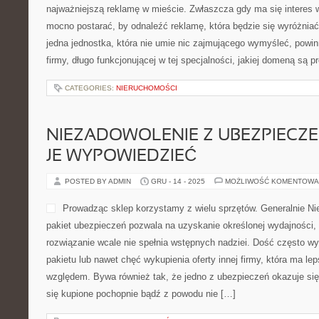
najważniejszą reklamę w mieście. Zwłaszcza gdy ma się interes 
mocno postarać, by odnaleźć reklamę, która będzie się wyróżnia
jedna jednostka, która nie umie nic zajmującego wymyśleć, powi
firmy, długo funkcjonującej w tej specjalności, jakiej domeną są p
CATEGORIES:
NIERUCHOMOŚCI
NIEZADOWOLENIE Z UBEZPIECZ
JE WYPOWIEDZIEĆ
POSTED BY ADMIN
GRU - 14 - 2025
MOŻLIWOŚĆ KOMENTOWA
Prowadząc sklep korzystamy z wielu sprzętów. Generalnie Nie
pakiet ubezpieczeń pozwala na uzyskanie określonej wydajności, 
rozwiązanie wcale nie spełnia wstępnych nadziei. Dość często wy
pakietu lub nawet chęć wykupienia oferty innej firmy, która ma l
względem. Bywa również tak, że jedno z ubezpieczeń okazuje się 
się kupione pochopnie bądź z powodu nie […]