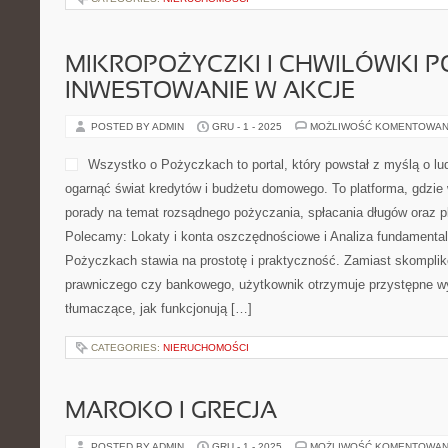
MIKROPOŻYCZKI I CHWILÓWKI PO
INWESTOWANIE W AKCJE
POSTED BY ADMIN
GRU - 1 - 2025
MOŻLIWOŚĆ KOMENTOWAN
Wszystko o Pożyczkach to portal, który powstał z myślą o lud
ogarnąć świat kredytów i budżetu domowego. To platforma, gdzie
porady na temat rozsądnego pożyczania, spłacania długów oraz p
Polecamy: Lokaty i konta oszczędnościowe i Analiza fundamental
Pożyczkach stawia na prostotę i praktyczność. Zamiast skompli
prawniczego czy bankowego, użytkownik otrzymuje przystępne wy
tłumaczące, jak funkcjonują […]
CATEGORIES:
NIERUCHOMOŚCI
MAROKO I GRECJA
POSTED BY ADMIN
GRU - 1 - 2025
MOŻLIWOŚĆ KOMENTOWAN