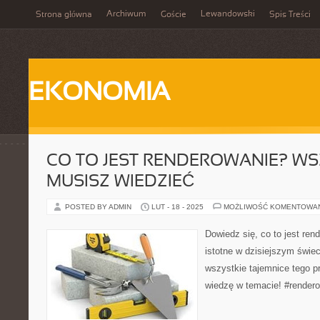
Archiwum
Lewandowski
Strona główna
Goście
Spis Treści
EKONOMIA
CO TO JEST RENDEROWANIE? WS
MUSISZ WIEDZIEĆ
POSTED BY ADMIN
LUT - 18 - 2025
MOŻLIWOŚĆ KOMENTOWA
Dowiedz się, co to jest rend
istotne w dzisiejszym świec
wszystkie tajemnice tego p
wiedzę w temacie! #rendero