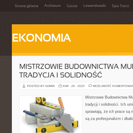
Archiwum
Lewandowski
Strona główna
Goście
Spis Treści
EKONOMIA
MISTRZOWIE BUDOWNICTWA M
TRADYCJA I SOLIDNOŚĆ
POSTED BY ADMIN
KWI - 26 - 2025
MOŻLIWOŚĆ KOMENTOWA
Mistrzowie Budownictwa M
tradycji i solidności. Ich u
sprawiają, że ich prace są 
są za profesjonalizm i dbał