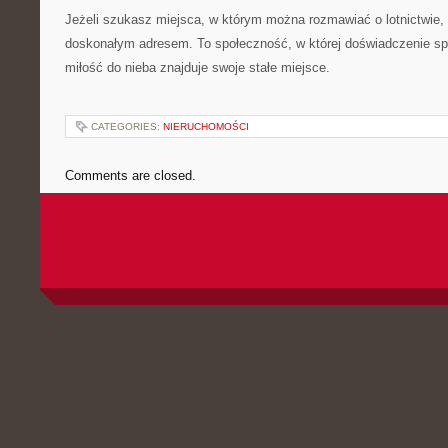
Jeżeli szukasz miejsca, w którym można rozmawiać o lotnictwie,
doskonałym adresem. To społeczność, w której doświadczenie spo
miłość do nieba znajduje swoje stałe miejsce.
CATEGORIES:
NIERUCHOMOŚCI
Comments are closed.