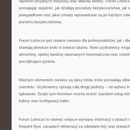
raportów oficjalnych instytucji oraz własnej wiedzy. Forum Lotnicze
pomagając wyjaśnić, jak działają procedury bezpieczeństwa, jak 
powypadkowe oraz jakie zmiany wprowadzane są po każdym zdarz
poziomu bezpieczeństwa.
Forum Lotnicze jest otwarte zarówno dla profesjonalistów, jak i dla
stawiają pierwsze kroki w świecie latania. Nowi użytkownicy mogą 
atmosferę, opiekę bardziej obeznanych forumowiczów oraz rzetel
początkujące pytania.
Ważnym elementem serwisu są opisy lotów, które pozwalają odtw
samolotu. Użytkownicy opisują całą drogę podróży – od wyboru lin
lądowanie. Dzięki tym historiom można ocenić standard usług ró
kabiny oraz konfiguracji kabin.
Forum Lotnicze to również miejsce wymiany informacji o taniach 
frequent flyer, zasadach reklamacji za odwołane loty oraz prawach kl