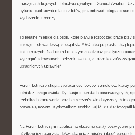
maszynach bojowych, lotnictwie cywilnym i General Aviation. U
pytania, publikować relacje z lotów, prezentować fotografie sam
wydarzenia z branży.
To idealne miejsce dla osób, które planują rozpocząć pracę przy 
liniowym, stewardessą, specjalistą MRO albo po prostu chcą lepi
linii lotniczych. Na Forum Lotniczym znajdziesz praktyczne pora
wymagań zdrowotnych, ścieżek awansu, a także kosztów związa
upragnionych uprawnień.
Forum Lotnicze skupia społeczność łowców samolotów, którzy publ
lotnisk z całego świata. Dyskusje o punktach obserwacyjnych, sp
technikach kadrowania oraz bezpieczeństwie dotyczących fotogr
pozwalają nowym użytkownikom szybko wejść w świat fotografii lo
Na Forum Lotniczym natrafisz na obszerne działy poświęcone pr
użytkownicy recenzują doświadczenia z rejsów, jakość personelu, 