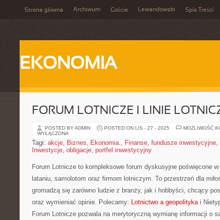
Archiwum
Lewandowski
Strona główna
Goście
Spis Treści
EKONOMIA
FORUM LOTNICZE I LINIE LOTNIC
POSTED BY ADMIN
POSTED ON LIS - 27 - 2025
MOŻLIWOŚĆ 
WYŁĄCZONA
Tagi:
akcje
,
Biznes
,
Ekonomia.
,
Finanse
,
fundusze inwestycyjne
,
Inwestycje
,
obligacje
,
portfel inwestycyjny
Forum Lotnicze to kompleksowe forum dyskusyjne poświęcone w c
lataniu, samolotom oraz firmom lotniczym. To przestrzeń dla miło
gromadzą się zarówno ludzie z branży, jak i hobbyści, chcący po
oraz wymieniać opinie. Polecamy:
Lotnictwo a geopolityka
i Niety
Forum Lotnicze pozwala na merytoryczną wymianę informacji o s