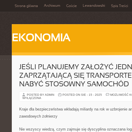
Archiwum
Lewandowski
Strona główna
Goście
Spis Treści
EKONOMIA
JEŚLI PLANUJEMY ZAŁOŻYĆ JED
ZAPRZĄTAJĄCĄ SIĘ TRANSPORTE
NABYĆ STOSOWNY SAMOCHÓD
POSTED BY ADMIN
POSTED ON SIE - 15 - 2025
MOŻLIWOŚĆ 
WYŁĄCZONA
Kraje dla bezpieczeństwa wkładają miliardy na rok w uzbrojenie ar
zawodowych żołnierzy
Nie wszyscy wiedzą, czym zajmuje się dyscyplina oznaczana logi