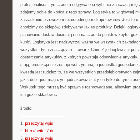
profesjonaliści. Tymczasem odgrywa ona wybitnie znaczącą rolę 
zdajemy sobie do końca z tego sprawy. Logistyka to w głównej m
zarządzanie przewozem różnorodnego rodzaju towarów. Jest to o 
chodzimy do sklepów, zdobywamy jakieś produkty. Dzięki logist
planowaniu dostaw docierają one na czas do punktów zbytu, gdzi
kupić. Logistyka jest nadzwyczaj ważna we wszystkich zakładach
wszystkim tych znaczących – towar z Chin. Z jednej kwestii potr
dostarczania artykułów, z których powstają odpowiednie artykuły
stają, produkcja nie zostaje wstrzymana, a jednostka gospodarcz
kwestią jest tudzież to, że we wszystkich przedsiębiorstwach za
jakiś dóbr, jest magazyn, jednakowoż służy on tylko do tymczas
Wskutek tego muszą być sprawnie rozprowadzane, albowiem prost
ich gdzie składować.
źródło:
———————————
1.
przeczytaj wpis
2.
http://seite27.de
3.
przeczytaj wpis