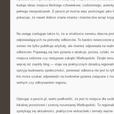
buduje obraz miejsca bliskiego człowiekowi, codziennego, autent
pełnego niespodzianek. E-jarocin.pl można więc postrzegać jako 
pokazuje, że nawet dobrze znane miasta i miasteczka wciąż kryją
Na uwagę zasługuje także to, że w strukturze serwisu obecna jest
odpowiadających na potrzeby odbiorców. To bardzo nowoczesne p
serwis nie tylko publikuje artykuły, ale również odpowiada na real
odbiorców. Pojawiają się tam pytania o atrakcje, jeziora, szlaki, m
miejsca rodzinne czy nietypowe zakątki Wielkopolski. Dzięki temu
więcej niż zwykły blog — staje się praktycznym doradcą regional
sprzyja budowaniu społeczności, ponieważ odbiorca nie jest tu ty
kto może szukać odpowiedzi na konkretne pytania związane z m
wolnym czy odkrywaniem regionu.
Opisując e-jarocin.pl, warto podkreślić, że jest to miejsce dla osób
lokalnej przestrzeni i szerzej rozumianej Wielkopolski. To regiona
spotykają się aktualności, praktyczne wskazówki i tematy ważne