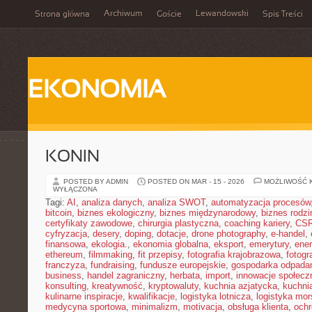
Archiwum
Lewandowski
Strona główna
Goście
Spis Treści
EKONOMIA
KONIN
POSTED BY ADMIN
POSTED ON MAR - 15 - 2026
MOŻLIWOŚĆ 
WYŁĄCZONA
Tagi:
AI
,
analiza danych
,
analiza SWOT
,
automatyzacja procesów
bitcoin
,
biznes ekologiczny
,
biznes międzynarodowy
,
biznes rodzi
certyfikaty zawodowe
,
chirurgia plastyczna
,
coaching kariery
,
CS
cyfryzacja
,
desery
,
doping
,
dotacje
,
drone photography
,
e-handel
,
finansowa
,
ekologia.
,
ekonomia globalna
,
eksport
,
emerytury
,
ene
ethereum
,
filmmaking
,
fit przepisy
,
fotografia krajobrazowa
,
fotogr
franczyza
,
fundraising
,
fundusze europejskie
,
gospodarka odpada
business
,
handel zagraniczny
,
herbata
,
import
,
innowacje społecz
konsulting
,
kreatywność
,
kryptowaluty
,
kuchnia azjatycka
,
kuchni
kulinarne inspiracje
,
kwalifikacje
,
logistyka lotnicza
,
logistyka mo
medycyna sportowa
,
minimalizm
,
motivacja
,
obsługa klienta
,
ochr