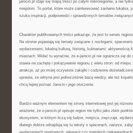
jarocin.pl staje się mapą treści po całym mikroregionie, a nie ty
miejskim. To portal, które może zainteresować zarówno lokalsa, j
szuka inspiracji, podpowiedzi i sprawdzonych tematów związanyc
Charakter publikowanych treści pokazuje, że jest to serwis regio
Na stronie pojawiają się tematy związane z noclegami, spacerami
wydarzeniami, lokalną kulturą, historią, kulinariami, aktywnością 
miastach. Widać tu wyraźnie, że e-jarocin.pl nie ogranicza się do 
stawia na zachętę i pokazywanie regionu z wielu stron: od miejsc
atrakcje, aż po mniej oczywiste zakątki i codzienne doświadczen
sprawia, że witryna jest jednocześnie bazą wiedzy, ale też kopalnią
chcą lepiej poznać Jarocin i jego otoczenie.
Bardzo ważnym elementem tej strony internetowej jest jej różno
wrażenie, że e-jarocin.pl opisuje region nie tylko jako zbiór punk
ekosystem, w którym liczą się ludzie, miejsca, zwyczaje, wydarze
dlatego dobrze odnajdują się tu teksty o spacerach, naturze, zab
wydarzeniach sportowych, rekreacji czy miejskich ciekawostkach.