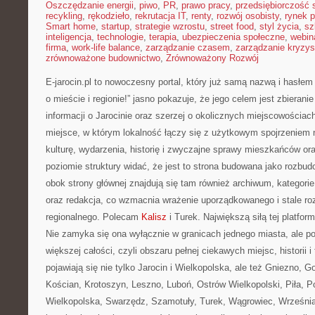
Oszczędzanie energii
,
piwo
,
PR
,
prawo pracy
,
przedsiębiorczość 
recykling
,
rękodzieło
,
rekrutacja IT
,
renty
,
rozwój osobisty
,
rynek p
Smart home
,
startup
,
strategie wzrostu
,
street food
,
styl życia
,
sz
inteligencja
,
technologie
,
terapia
,
ubezpieczenia społeczne
,
webin
firma
,
work-life balance
,
zarządzanie czasem
,
zarządzanie kryzy
zrównoważone budownictwo
,
Zrównoważony Rozwój
E-jarocin.pl to nowoczesny portal, który już samą nazwą i hasłem
o mieście i regionie!” jasno pokazuje, że jego celem jest zbieranie
informacji o Jarocinie oraz szerzej o okolicznych miejscowościach
miejsce, w którym lokalność łączy się z użytkowym spojrzeniem n
kulturę, wydarzenia, historię i zwyczajne sprawy mieszkańców or
poziomie struktury widać, że jest to strona budowana jako rozbud
obok strony głównej znajdują się tam również archiwum, kategorie,
oraz redakcja, co wzmacnia wrażenie uporządkowanego i stale roz
regionalnego. Polecam
Kalisz
i Turek. Największą siłą tej platform
Nie zamyka się ona wyłącznie w granicach jednego miasta, ale p
większej całości, czyli obszaru pełnej ciekawych miejsc, historii 
pojawiają się nie tylko Jarocin i Wielkopolska, ale też Gniezno, G
Kościan, Krotoszyn, Leszno, Luboń, Ostrów Wielkopolski, Piła, 
Wielkopolska, Swarzędz, Szamotuły, Turek, Wągrowiec, Września 