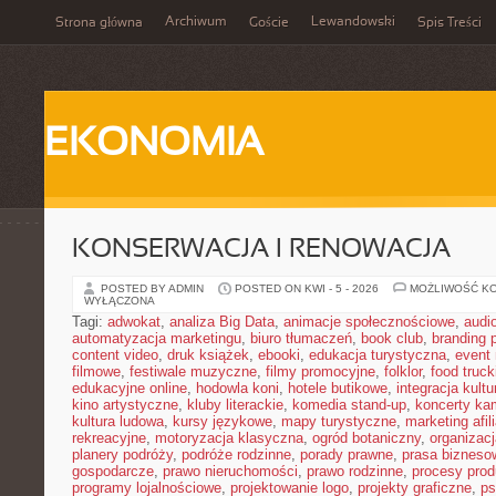
Archiwum
Lewandowski
Strona główna
Goście
Spis Treści
EKONOMIA
KONSERWACJA I RENOWACJA
POSTED BY ADMIN
POSTED ON KWI - 5 - 2026
MOŻLIWOŚĆ K
WYŁĄCZONA
Tagi:
adwokat
,
analiza Big Data
,
animacje społecznościowe
,
audi
automatyzacja marketingu
,
biuro tłumaczeń
,
book club
,
branding 
content video
,
druk książek
,
ebooki
,
edukacja turystyczna
,
event
filmowe
,
festiwale muzyczne
,
filmy promocyjne
,
folklor
,
food truck
edukacyjne online
,
hodowla koni
,
hotele butikowe
,
integracja kult
kino artystyczne
,
kluby literackie
,
komedia stand-up
,
koncerty ka
kultura ludowa
,
kursy językowe
,
mapy turystyczne
,
marketing afil
rekreacyjne
,
motoryzacja klasyczna
,
ogród botaniczny
,
organizac
planery podróży
,
podróże rodzinne
,
porady prawne
,
prasa bizneso
gospodarcze
,
prawo nieruchomości
,
prawo rodzinne
,
procesy prod
programy lojalnościowe
,
projektowanie logo
,
projekty graficzne
,
ps