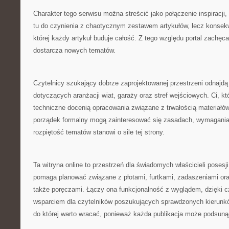
Charakter tego serwisu można streścić jako połączenie inspiracji,
tu do czynienia z chaotycznym zestawem artykułów, lecz konsekw
której każdy artykuł buduje całość. Z tego względu portal zachęca
dostarcza nowych tematów.
Czytelnicy szukający dobrze zaprojektowanej przestrzeni odnajdą 
dotyczących aranżacji wiat, garaży oraz stref wejściowych. Ci, kt
techniczne docenią opracowania związane z trwałością materiałó
porządek formalny mogą zainteresować się zasadach, wymaganiac
rozpiętość tematów stanowi o sile tej strony.
Ta witryna online to przestrzeń dla świadomych właścicieli posesji. 
pomaga planować związane z płotami, furtkami, zadaszeniami or
także poręczami. Łączy ona funkcjonalność z wyglądem, dzięki 
wsparciem dla czytelników poszukujących sprawdzonych kierunków
do której warto wracać, ponieważ każda publikacja może podsun