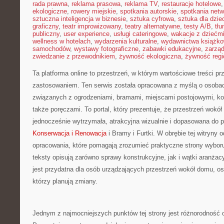
rada prawna
,
reklama prasowa
,
reklama TV
,
restauracje hotelowe
ekologiczne
,
rowery miejskie
,
spotkania autorskie
,
spotkania net
sztuczna inteligencja w biznesie
,
sztuka cyfrowa
,
sztuka dla dzie
graficzny
,
teatr improwizowany
,
teatry alternatywne
,
testy A/B
,
tł
publiczny
,
user experience
,
usługi cateringowe
,
wakacje z dziećm
wellness w hotelach
,
wydarzenia kulturalne
,
wydawnictwa książk
samochodów
,
wystawy fotograficzne
,
zabawki edukacyjne
,
zarzą
zwiedzanie z przewodnikiem
,
żywność ekologiczna
,
żywność regi
Ta platforma online to przestrzeń, w którym wartościowe treści p
zastosowaniem. Ten serwis została opracowana z myślą o osobac
związanych z ogrodzeniami, bramami, miejscami postojowymi, ko
także poręczami. To portal, który prezentuje, że przestrzeń wok
jednocześnie wytrzymała, atrakcyjna wizualnie i dopasowana do 
Konserwacja i Renowacja
i Bramy i Furtki. W obrębie tej witryny 
opracowania, które pomagają zrozumieć praktyczne strony wybor
teksty opisują zarówno sprawy konstrukcyjne, jak i wątki aranżac
jest przydatna dla osób urządzających przestrzeń wokół domu, os
którzy planują zmiany.
Jednym z najmocniejszych punktów tej strony jest różnorodność