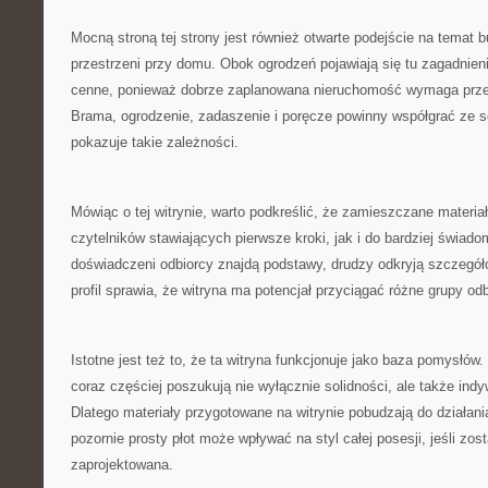
Mocną stroną tej strony jest również otwarte podejście na temat
przestrzeni przy domu. Obok ogrodzeń pojawiają się tu zagadnien
cenne, ponieważ dobrze zaplanowana nieruchomość wymaga przem
Brama, ogrodzenie, zadaszenie i poręcze powinny współgrać ze so
pokazuje takie zależności.
Mówiąc o tej witrynie, warto podkreślić, że zamieszczane materiał
czytelników stawiających pierwsze kroki, jak i do bardziej świad
doświadczeni odbiorcy znajdą podstawy, drudzy odkryją szczegół
profil sprawia, że witryna ma potencjał przyciągać różne grupy od
Istotne jest też to, że ta witryna funkcjonuje jako baza pomysłó
coraz częściej poszukują nie wyłącznie solidności, ale także ind
Dlatego materiały przygotowane na witrynie pobudzają do działani
pozornie prosty płot może wpływać na styl całej posesji, jeśli zos
zaprojektowana.