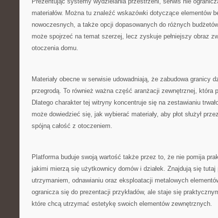
Prezentując systemy wydzielania przestrzeni, serwis nie ogranic
materiałów. Można tu znaleźć wskazówki dotyczące elementów 
nowoczesnych, a także opcji dopasowanych do różnych budżetów.
może spojrzeć na temat szerzej, lecz zyskuje pełniejszy obraz z
otoczenia domu.
Materiały obecne w serwisie udowadniają, że zabudowa granicy dzi
przegrodą. To również ważna część aranżacji zewnętrznej, która p
Dlatego charakter tej witryny koncentruje się na zestawianiu trwa
może dowiedzieć się, jak wybierać materiały, aby płot służył przez
spójną całość z otoczeniem.
Platforma buduje swoją wartość także przez to, że nie pomija pr
jakimi mierzą się użytkownicy domów i działek. Znajdują się tuta
utrzymaniem, odnawianiu oraz eksploatacji metalowych elementów
ogranicza się do prezentacji przykładów, ale staje się praktyczn
które chcą utrzymać estetykę swoich elementów zewnętrznych.