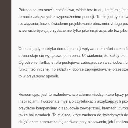
Patrząc na ten serwis całościowo, widać bez trudu, że jej rolą jest 
temacie związanych z wyposażeniem posesji. To nie jest tylko k
rozwiązania, lecz o świadome projektowanie otoczenia. Z tego po
w serwisie bywają przydatne nie tylko jako inspiracja, ale też jako
Obecnie, gdy estetyka domu i posesji wpływa na komfort oraz odb
strona staje się wyjątkowo potrzebna. Uświadamia, że każdy elem
Ogrodzenie, furtka, strefa postojowa, zabezpieczenia schodów i b
funkcji technicznej. To składniki dobrze zaprojektowanej przestrze
to w przystępny sposób.
Reasumując, jest to rozbudowana platforma wiedzy, która łączy p
inspiracjami. Tworzona z myślą o czytelnikach urządzających pr
przydatne kompendium o zabudowie zewnętrznej, bramach i furtka
także balustradach. To miejsce, które zachęca do świadomych dec
dzięki czemu sprawdza się zarówno przy planowaniu, jak i realizac