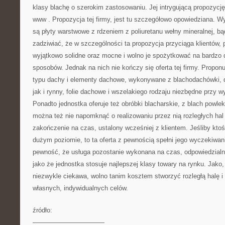
klasy blachę o szerokim zastosowaniu. Jej intrygującą propozycj
www
. Propozycja tej firmy, jest tu szczegółowo opowiedziana. W
są płyty warstwowe z rdzeniem z poliuretanu wełny mineralnej, bą
zadziwiać, że w szczególności ta propozycja przyciąga klientów, 
wyjątkowo solidne oraz mocne i wolno je spożytkować na bardzo
sposobów. Jednak na nich nie kończy się oferta tej firmy. Propon
typu dachy i elementy dachowe, wykonywane z blachodachówki, d
jak i rynny, folie dachowe i wszelakiego rodzaju niezbędne przy 
Ponadto jednostka oferuje też obróbki blacharskie, z blach powl
można też nie napomknąć o realizowaniu przez nią rozległych hal 
zakończenie na czas, ustalony wcześniej z klientem. Jeśliby kto
dużym poziomie, to ta oferta z pewnością spełni jego wyczekiwa
pewność, że usługa pozostanie wykonana na czas, odpowiedzialnie
jako że jednostka stosuje najlepszej klasy towary na rynku. Jako,
niezwykle ciekawa, wolno tanim kosztem stworzyć rozległą halę i
własnych, indywidualnych celów.
źródło:
———————————