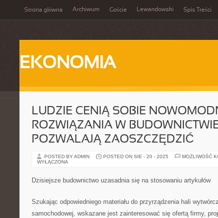
Archiwum
Lewandowski
Strona główna
Goście
Spis Treści
EKONOMIA
LUDZIE CENIĄ SOBIE NOWOMOD
ROZWIĄZANIA W BUDOWNICTWIE
POZWALAJĄ ZAOSZCZĘDZIĆ
POSTED BY ADMIN
POSTED ON SIE - 20 - 2025
MOŻLIWOŚĆ 
WYŁĄCZONA
Dzisiejsze budownictwo uzasadnia się na stosowaniu artykułów
Szukając odpowiedniego materiału do przyrządzenia hali wytwórcz
samochodowej, wskazane jest zainteresować się ofertą firmy, pro