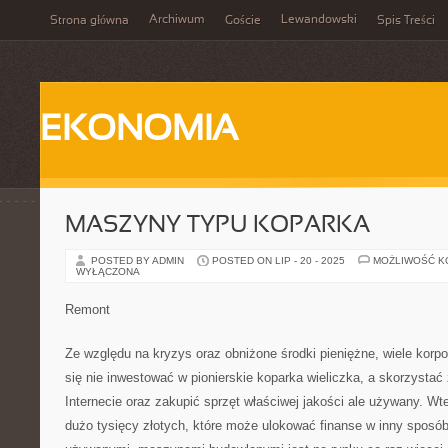
Archiwum
Lewandowski
Strona główna
Goście
Spis Treści
EKONOMIA
MASZYNY TYPU KOPARKA
POSTED BY ADMIN
POSTED ON LIP - 20 - 2025
MOŻLIWOŚĆ 
WYŁĄCZONA
Remont
Ze względu na kryzys oraz obniżone środki pieniężne, wiele korp
się nie inwestować w pionierskie koparka wieliczka, a skorzystać
Internecie oraz zakupić sprzęt właściwej jakości ale używany. 
dużo tysięcy złotych, które może ulokować finanse w inny sposób