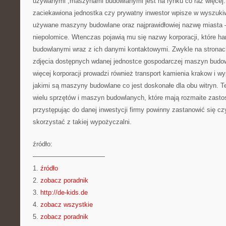
używanymi ,maszynami budowlanymi jest na rynku co raz więcej.
zaciekawiona jednostka czy prywatny inwestor wpisze w wyszukiw
używane maszyny budowlane oraz najprawidłowiej nazwę miasta 
niepolomice. Wtenczas pojawią mu się nazwy korporacji, które h
budowlanymi wraz z ich danymi kontaktowymi. Zwykle na stronach
zdjęcia dostępnych wdanej jednostce gospodarczej maszyn budow
więcej korporacji prowadzi również transport kamienia krakow i 
jakimi są maszyny budowlane co jest doskonałe dla obu witryn. T
wielu sprzętów i maszyn budowlanych, które mają rozmaite zasto
przystępując do danej inwestycji firmy powinny zastanowić się c
skorzystać z takiej wypożyczalni.
źródło:
———————————
1.
źródło
2.
zobacz poradnik
3.
http://de-kids.de
4.
zobacz wszystkie
5.
zobacz poradnik