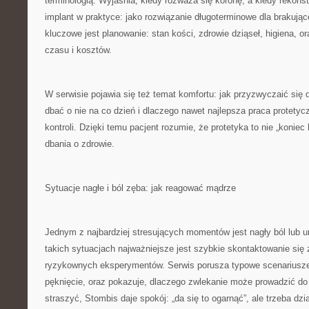
terminologią. Wyjaśnia, kiedy rozważa się koronę, a kiedy rekons
implant w praktyce: jako rozwiązanie długoterminowe dla brakują
kluczowe jest planowanie: stan kości, zdrowie dziąseł, higiena, o
czasu i kosztów.
W serwisie pojawia się też temat komfortu: jak przyzwyczaić się 
dbać o nie na co dzień i dlaczego nawet najlepsza praca protety
kontroli. Dzięki temu pacjent rozumie, że protetyka to nie „koniec h
dbania o zdrowie.
Sytuacje nagłe i ból zęba: jak reagować mądrze
Jednym z najbardziej stresujących momentów jest nagły ból lub u
takich sytuacjach najważniejsze jest szybkie skontaktowanie się 
ryzykownych eksperymentów. Serwis porusza typowe scenariusze:
pęknięcie, oraz pokazuje, dlaczego zwlekanie może prowadzić do
straszyć, Stombis daje spokój: „da się to ogarnąć”, ale trzeba dzi