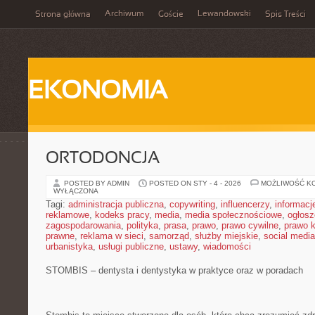
Archiwum
Lewandowski
Strona główna
Goście
Spis Treści
EKONOMIA
ORTODONCJA
POSTED BY ADMIN
POSTED ON STY - 4 - 2026
MOŻLIWOŚĆ K
WYŁĄCZONA
Tagi:
administracja publiczna
,
copywriting
,
influencerzy
,
informacj
reklamowe
,
kodeks pracy
,
media
,
media społecznościowe
,
ogłosz
zagospodarowania
,
polityka
,
prasa
,
prawo
,
prawo cywilne
,
prawo 
prawne
,
reklama w sieci
,
samorząd
,
służby miejskie
,
social media
urbanistyka
,
usługi publiczne
,
ustawy
,
wiadomości
STOMBIS – dentysta i dentystyka w praktyce oraz w poradach