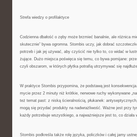
Strefa wiedzy o profilaktyce
Codzienna dbałość o zęby może brzmieć banalnie, ale różnica mi
skutecznie” bywa ogromna. Stombis uczy, jak dobrać szczoteczk
potrzeb i jak jej używać, aby czyścić nie tylko to, co widać w lust
żujące. Dużo miejsca poświęca się temu, co bywa pomijane: pr
czyli obszarom, w których płytka potrafią utrzymywać się najdłuże
W praktyce Stombis przypomina, że podstawą jest konsekwencja.
mycie przez 2 minuty niż krótkie, nerwowe ruchy wykonywane „n
też temat past: z niską ścieralnością, płukanek: antyseptycznych
mogą się przydać produkty na nadwrażliwość. Ważne jest przy ty
każdy potrzebuje wszystkiego, a najważniejsze jest to, co działa 
Stombis podkreśla także rolę języka, policzków i całej jamy ustne