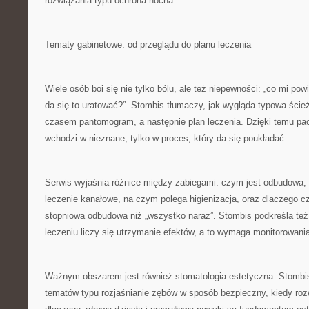
rozwiązania typu ochrona nocna.
Tematy gabinetowe: od przeglądu do planu leczenia
Wiele osób boi się nie tylko bólu, ale też niepewności: „co mi powi
da się to uratować?”. Stombis tłumaczy, jak wygląda typowa ście
czasem pantomogram, a następnie plan leczenia. Dzięki temu pac
wchodzi w nieznane, tylko w proces, który da się poukładać.
Serwis wyjaśnia różnice między zabiegami: czym jest odbudowa, 
leczenie kanałowe, na czym polega higienizacja, oraz dlaczego cz
stopniowa odbudowa niż „wszystko naraz”. Stombis podkreśla też 
leczeniu liczy się utrzymanie efektów, a to wymaga monitorowani
Ważnym obszarem jest również stomatologia estetyczna. Stombis
tematów typu rozjaśnianie zębów w sposób bezpieczny, kiedy roz