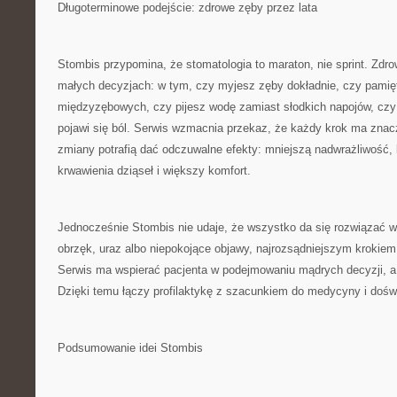
Długoterminowe podejście: zdrowe zęby przez lata
Stombis przypomina, że stomatologia to maraton, nie sprint. Zdro
małych decyzjach: w tym, czy myjesz zęby dokładnie, czy pamię
międzyzębowych, czy pijesz wodę zamiast słodkich napojów, czy 
pojawi się ból. Serwis wzmacnia przekaz, że każdy krok ma znacz
zmiany potrafią dać odczuwalne efekty: mniejszą nadwrażliwość,
krwawienia dziąseł i większy komfort.
Jednocześnie Stombis nie udaje, że wszystko da się rozwiązać w
obrzęk, uraz albo niepokojące objawy, najrozsądniejszym krokiem j
Serwis ma wspierać pacjenta w podejmowaniu mądrych decyzji, a
Dzięki temu łączy profilaktykę z szacunkiem do medycyny i dośw
Podsumowanie idei Stombis