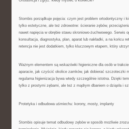
Ortodoncja i zgryz: kiedy myśleć o korekcie?
Stombis porządkuje pojęcia: czym jest problem ortodontyczny i 
tylko estetyczne, ale też zdrowotne: ścieranie zębów, przeciążenia
nawet napięcia w obrębie stawu skroniowo-żuchwowego. Serwis op
konsultacja, diagnostyka, plan, aparat lub nakładki, a na końcu re
retencja nie jest dodatkiem, tylko kluczowym etapem, który utrzy
Ważnym elementem są wskazówki higieniczne dla osób w trakcie 
aparacie, jak czyścić okolice zamków, jak dobierać szczoteczki
regularna higienizacja bywa wtedy szczególnie istotna. Dzięki tem
tylko z prostymi zębami, ale też z mądrym dbaniem o dziąsła i sz
Protetyka i odbudowa uśmiechu: korony, mosty, implanty
Stombis opisuje temat odbudowy zębów w sposób możliwie zrozum