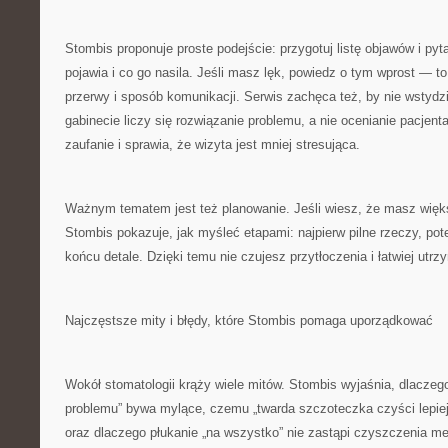
Stombis proponuje proste podejście: przygotuj listę objawów i pyta
pojawia i co go nasila. Jeśli masz lęk, powiedz o tym wprost — 
przerwy i sposób komunikacji. Serwis zachęca też, by nie wstydz
gabinecie liczy się rozwiązanie problemu, a nie ocenianie pacjent
zaufanie i sprawia, że wizyta jest mniej stresująca.
Ważnym tematem jest też planowanie. Jeśli wiesz, że masz więks
Stombis pokazuje, jak myśleć etapami: najpierw pilne rzeczy, pot
końcu detale. Dzięki temu nie czujesz przytłoczenia i łatwiej utr
Najczęstsze mity i błędy, które Stombis pomaga uporządkować
Wokół stomatologii krąży wiele mitów. Stombis wyjaśnia, dlaczego 
problemu” bywa mylące, czemu „twarda szczoteczka czyści lepiej
oraz dlaczego płukanie „na wszystko” nie zastąpi czyszczenia m