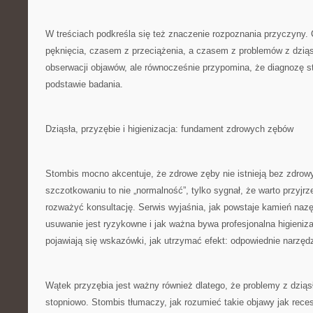
W treściach podkreśla się też znaczenie rozpoznania przyczyny
pęknięcia, czasem z przeciążenia, a czasem z problemów z dzią
obserwacji objawów, ale równocześnie przypomina, że diagnozę s
podstawie badania.
Dziąsła, przyzębie i higienizacja: fundament zdrowych zębów
Stombis mocno akcentuje, że zdrowe zęby nie istnieją bez zdrowy
szczotkowaniu to nie „normalność”, tylko sygnał, że warto przyjrz
rozważyć konsultację. Serwis wyjaśnia, jak powstaje kamień naz
usuwanie jest ryzykowne i jak ważna bywa profesjonalna higieniz
pojawiają się wskazówki, jak utrzymać efekt: odpowiednie narzędz
Wątek przyzębia jest ważny również dlatego, że problemy z dziąsł
stopniowo. Stombis tłumaczy, jak rozumieć takie objawy jak reces