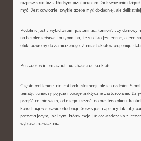
rozprawia się też z błędnym przekonaniem, że krwawienie dziąseł
myć. Jest odwrotnie: zwykle trzeba myć dokładniej, ale delikatniej
Podobnie jest z wybielaniem, pastami „na kamień”, czy domowym
na bezpieczeństwo i przypomina, że szkliwo jest cenne, a jego n
efekt odwrotny do zamierzonego. Zamiast skrótów proponuje stabi
Porządek w informacjach: od chaosu do konkretu
Często problemem nie jest brak informacji, ale ich nadmiar. Stombis
tematy, tłumaczy pojęcia i podaje praktyczne zastosowania. Dzię
przejść od „nie wiem, od czego zacząć” do prostego planu: kontrol
konsultacji w sprawie ortodoncji. Serwis jest napisany tak, aby
początkującym, jak i tym, którzy mają już doświadczenia z lecze
wybierać rozwiązania.