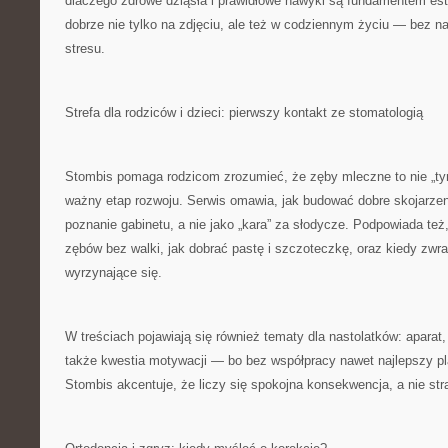
dlaczego zdrowe dziąsła i prawidłowe nawyki są fundamentem es
dobrze nie tylko na zdjęciu, ale też w codziennym życiu — bez na
stresu.
Strefa dla rodziców i dzieci: pierwszy kontakt ze stomatologią
Stombis pomaga rodzicom zrozumieć, że zęby mleczne to nie „t
ważny etap rozwoju. Serwis omawia, jak budować dobre skojarzen
poznanie gabinetu, a nie jako „kara” za słodycze. Podpowiada też
zębów bez walki, jak dobrać pastę i szczoteczkę, oraz kiedy zw
wyrzynające się.
W treściach pojawiają się również tematy dla nastolatków: aparat, 
także kwestia motywacji — bo bez współpracy nawet najlepszy pl
Stombis akcentuje, że liczy się spokojna konsekwencja, a nie str