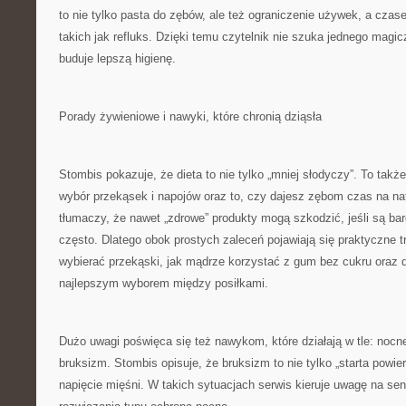
to nie tylko pasta do zębów, ale też ograniczenie używek, a cza
takich jak refluks. Dzięki temu czytelnik nie szuka jednego magic
buduje lepszą higienę.
Porady żywieniowe i nawyki, które chronią dziąsła
Stombis pokazuje, że dieta to nie tylko „mniej słodyczy”. To także
wybór przekąsek i napojów oraz to, czy dajesz zębom czas na nat
tłumaczy, że nawet „zdrowe” produkty mogą szkodzić, jeśli są b
często. Dlatego obok prostych zaleceń pojawiają się praktyczne trik
wybierać przekąski, jak mądrze korzystać z gum bez cukru oraz 
najlepszym wyborem między posiłkami.
Dużo uwagi poświęca się też nawykom, które działają w tle: nocne
bruksizm. Stombis opisuje, że bruksizm to nie tylko „starta powie
napięcie mięśni. W takich sytuacjach serwis kieruje uwagę na sens