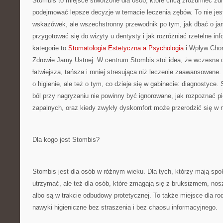
Stombis to miejsce stworzone dla osób, które chcą zrozumieć zdr
podejmować lepsze decyzje w temacie leczenia zębów. To nie jest
wskazówek, ale wszechstronny przewodnik po tym, jak dbać o jam
przygotować się do wizyty u dentysty i jak rozróżniać rzetelne in
kategorie to
Stomatologia Estetyczna a Psychologia
i Wpływ Chor
Zdrowie Jamy Ustnej. W centrum Stombis stoi idea, że wczesna d
łatwiejsza, tańsza i mniej stresująca niż leczenie zaawansowane. 
o higienie, ale też o tym, co dzieje się w gabinecie: diagnostyce.
ból przy nagryzaniu nie powinny być ignorowane, jak rozpoznać 
zapalnych, oraz kiedy zwykły dyskomfort może przerodzić się w n
Dla kogo jest Stombis?
Stombis jest dla osób w różnym wieku. Dla tych, którzy mają spok
utrzymać, ale też dla osób, które zmagają się z bruksizmem, nosz
albo są w trakcie odbudowy protetycznej. To także miejsce dla ro
nawyki higieniczne bez straszenia i bez chaosu informacyjnego.