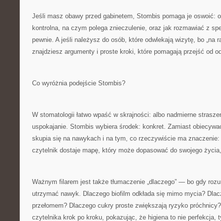
Jeśli masz obawy przed gabinetem, Stombis pomaga je oswoić: op
kontrolna, na czym polega znieczulenie, oraz jak rozmawiać z spe
pewnie. A jeśli należysz do osób, które odwlekają wizytę, bo „na ra
znajdziesz argumenty i proste kroki, które pomagają przejść od od
Co wyróżnia podejście Stombis?
W stomatologii łatwo wpaść w skrajności: albo nadmierne strasze
uspokajanie. Stombis wybiera środek: konkret. Zamiast obiecywa
skupia się na nawykach i na tym, co rzeczywiście ma znaczenie: 
czytelnik dostaje mapę, który może dopasować do swojego życia, 
Ważnym filarem jest także tłumaczenie „dlaczego” — bo gdy roz
utrzymać nawyk. Dlaczego biofilm odkłada się mimo mycia? Dlacz
przełomem? Dlaczego cukry proste zwiększają ryzyko próchnicy
czytelnika krok po kroku, pokazując, że higiena to nie perfekcja, t