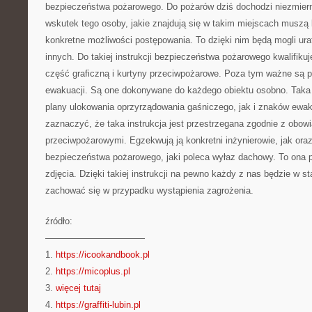
bezpieczeństwa pożarowego. Do pożarów dziś dochodzi niezmiern
wskutek tego osoby, jakie znajdują się w takim miejscach muszą
konkretne możliwości postępowania. To dzięki nim będą mogli ura
innych. Do takiej instrukcji bezpieczeństwa pożarowego kwalifiku
część graficzną i kurtyny przeciwpożarowe. Poza tym ważne są 
ewakuacji. Są one dokonywane do każdego obiektu osobno. Taka
plany ulokowania oprzyrządowania gaśniczego, jak i znaków ewa
zaznaczyć, że taka instrukcja jest przestrzegana zgodnie z obow
przeciwpożarowymi. Egzekwują ją konkretni inżynierowie, jak oraz
bezpieczeństwa pożarowego, jaki poleca wyłaz dachowy. To ona po
zdjęcia. Dzięki takiej instrukcji na pewno każdy z nas będzie w st
zachować się w przypadku wystąpienia zagrożenia.
źródło:
———————————
1.
https://icookandbook.pl
2.
https://micoplus.pl
3.
więcej tutaj
4.
https://graffiti-lubin.pl