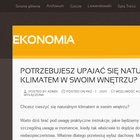
Archiwum
Lewandowski
Strona główna
Goście
Spis Treści
EKONOMIA
POTRZEBUJESZ UPAJAĆ SIĘ NA
KLIMATEM W SWOIM WNĘTRZU?
POSTED BY ADMIN
POSTED ON PAŹ - 7 - 2025
MOŻLIWOŚĆ K
WYŁĄCZONA
Chcesz cieszyć się naturalnym klimatem w swoim wnętrzu?
Warto dziś brać pod uwagę praktyczne instrukcje, jakie będziemy
szczególną uwagę w momencie, kiedy tak właściwie to dojdzie d
niebezpieczeństwa. Właśnie dlatego przetestuj wyłaz dachowy. Ma