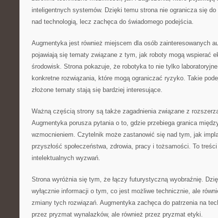
inteligentnych systemów. Dzięki temu strona nie ogranicza się d
nad technologią, lecz zachęca do świadomego podejścia.
Augmentyka jest również miejscem dla osób zainteresowanych a
pojawiają się tematy związane z tym, jak roboty mogą wspierać e
środowisk. Strona pokazuje, że robotyka to nie tylko laboratoryjn
konkretne rozwiązania, które mogą ograniczać ryzyko. Takie pode
złożone tematy stają się bardziej interesujące.
Ważną częścią strony są także zagadnienia związane z rozszerz
Augmentyka porusza pytania o to, gdzie przebiega granica międ
wzmocnieniem. Czytelnik może zastanowić się nad tym, jak impl
przyszłość społeczeństwa, zdrowia, pracy i tożsamości. To treści 
intelektualnych wyzwań.
Strona wyróżnia się tym, że łączy futurystyczną wyobraźnię. Dzię
wyłącznie informacji o tym, co jest możliwe technicznie, ale równ
zmiany tych rozwiązań. Augmentyka zachęca do patrzenia na techn
przez pryzmat wynalazków, ale również przez pryzmat etyki.