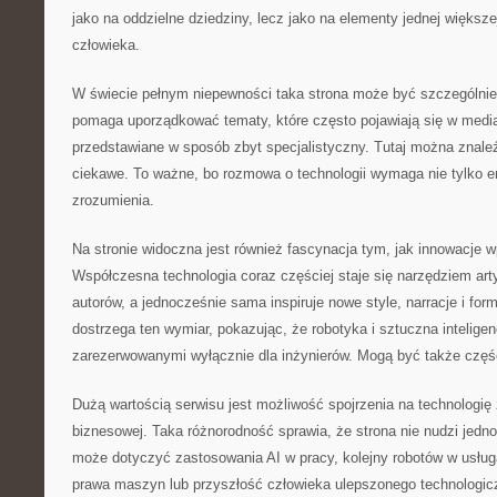
jako na oddzielne dziedziny, lecz jako na elementy jednej większe
człowieka.
W świecie pełnym niepewności taka strona może być szczególni
pomaga uporządkować tematy, które często pojawiają się w media
przedstawiane w sposób zbyt specjalistyczny. Tutaj można znaleź
ciekawe. To ważne, bo rozmowa o technologii wymaga nie tylko e
zrozumienia.
Na stronie widoczna jest również fascynacja tym, jak innowacje w
Współczesna technologia coraz częściej staje się narzędziem arty
autorów, a jednocześnie sama inspiruje nowe style, narracje i fo
dostrzega ten wymiar, pokazując, że robotyka i sztuczna intelig
zarezerwowanymi wyłącznie dla inżynierów. Mogą być także częśc
Dużą wartością serwisu jest możliwość spojrzenia na technologię
biznesowej. Taka różnorodność sprawia, że strona nie nudzi jedno
może dotyczyć zastosowania AI w pracy, kolejny robotów w usług
prawa maszyn lub przyszłość człowieka ulepszonego technologicz