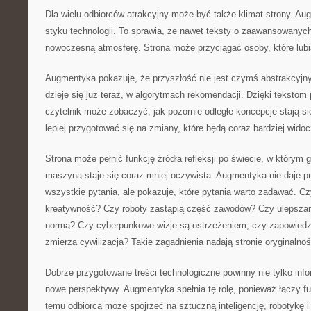
Dla wielu odbiorców atrakcyjny może być także klimat strony. Au
styku technologii. To sprawia, że nawet teksty o zaawansowanyc
nowoczesną atmosferę. Strona może przyciągać osoby, które lubią
Augmentyka pokazuje, że przyszłość nie jest czymś abstrakcyjn
dzieje się już teraz, w algorytmach rekomendacji. Dzięki tekstom
czytelnik może zobaczyć, jak pozornie odległe koncepcje stają 
lepiej przygotować się na zmiany, które będą coraz bardziej widoc
Strona może pełnić funkcję źródła refleksji po świecie, w którym
maszyną staje się coraz mniej oczywista. Augmentyka nie daje p
wszystkie pytania, ale pokazuje, które pytania warto zadawać. C
kreatywność? Czy roboty zastąpią część zawodów? Czy ulepszanie
normą? Czy cyberpunkowe wizje są ostrzeżeniem, czy zapowiedzi
zmierza cywilizacja? Takie zagadnienia nadają stronie oryginalnoś
Dobrze przygotowane treści technologiczne powinny nie tylko inf
nowe perspektywy. Augmentyka spełnia tę rolę, ponieważ łączy fu
temu odbiorca może spojrzeć na sztuczną inteligencję, robotykę i