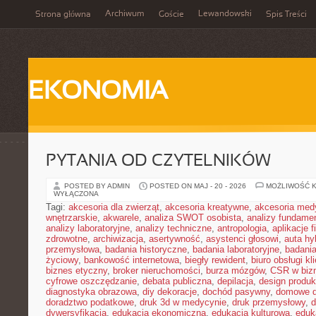
Archiwum
Lewandowski
Strona główna
Goście
Spis Treści
EKONOMIA
PYTANIA OD CZYTELNIKÓW
POSTED BY ADMIN
POSTED ON MAJ - 20 - 2026
MOŻLIWOŚĆ 
WYŁĄCZONA
Tagi:
akcesoria dla zwierząt
,
akcesoria kreatywne
,
akcesoria med
wnętrzarskie
,
akwarele
,
analiza SWOT osobista
,
analizy fundame
analizy laboratoryjne
,
analizy techniczne
,
antropologia
,
aplikacje 
zdrowotne
,
archiwizacja
,
asertywność
,
asystenci głosowi
,
auta h
przemysłowa
,
badania historyczne
,
badania laboratoryjne
,
badani
życiowy
,
bankowość internetowa
,
biegły rewident
,
biuro obsługi kl
biznes etyczny
,
broker nieruchomości
,
burza mózgów
,
CSR w biz
cyfrowe oszczędzanie
,
debata publiczna
,
depilacja
,
design produk
diagnostyka obrazowa
,
diy dekoracje
,
dochód pasywny
,
domowe d
doradztwo podatkowe
,
druk 3d w medycynie
,
druk przemysłowy
,
d
dywersyfikacja
,
edukacja ekonomiczna
,
edukacja kulturowa
,
eduk