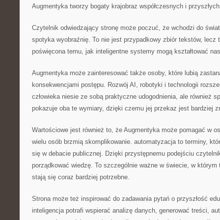
Augmentyka tworzy bogaty krajobraz współczesnych i przyszłych
Czytelnik odwiedzający stronę może poczuć, że wchodzi do świat
spotyka wyobraźnię. To nie jest przypadkowy zbiór tekstów, lecz
poświęcona temu, jak inteligentne systemy mogą kształtować na
Augmentyka może zainteresować także osoby, które lubią zastan
konsekwencjami postępu. Rozwój AI, robotyki i technologii rozsz
człowieka niesie ze sobą praktyczne udogodnienia, ale również s
pokazuje oba te wymiary, dzięki czemu jej przekaz jest bardziej
Wartościowe jest również to, że Augmentyka może pomagać w osw
wielu osób brzmią skomplikowanie. automatyzacja to terminy, któr
się w debacie publicznej. Dzięki przystępnemu podejściu czyteln
porządkować wiedzę. To szczególnie ważne w świecie, w którym 
stają się coraz bardziej potrzebne.
Strona może też inspirować do zadawania pytań o przyszłość eduk
inteligencja potrafi wspierać analizę danych, generować treści, 