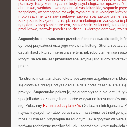
płatniczy
,
testy kosmetyczne
,
testy psychologiczne
,
uprawa ziół
,
chmurowe
,
wędrówki
,
weterynarz
,
wizyty lekarskie
,
wsparcie psyc
zespołowa
,
wspomaganie rozwoju
,
wynajem biur
,
wynajem krótko
motoryzacyjne
,
wystawy naukowe
,
zabiegi spa
,
zakupy online
,
za
zarządzanie kryzysem
,
zarządzanie marketingiem
,
zarządzanie p
ryzykiem
,
zarządzanie stresem
,
zarządzanie zmianami
,
zaufanie 
produktowe
,
zdrowie psychiczne dzieci
,
zwierzęta domowe
,
zwier
Augmentyka to nowoczesna przestrzeń internetowa dla osób, któ
cyfrowej przyszłości oraz jego wpływ na kulturę. Strona została 
czytelnikach, którzy interesują się tym, jak roboty zmieniają nas
którym nauka nie jest przedstawiana jedynie jako suchy zbiór fak
proces.
Na stronie można znaleźć teksty poświęcone zagadnieniom, które
się głównie z odległą przyszłością, a dziś coraz częściej stają s
praktyki. Augmentyka pokazuje, że automatyzacja nie jest już tyl
specjalistów, lecz narzędziem, które wpływa na konsumentów ora
się. Polecamy
Pytania od czytelników
i Sztuczna Inteligencja w 
najważniejszych tematów poruszanych na stronie jest inteligencj
może tu znaleźć przystępne treści o tym, jak algorytmy wspieraj
zarówno techniczne możliwości, jak i zagrożenia, które pojawiają