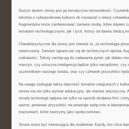
Dużym atutem strony jest jej tematyczna różnorodność. Czytelni
tekstów o cyberpunkowej kulturze do rozważań o relacji człowiek
Augmentyka może zainteresować zarówno osoby, które dopiero z
tematami technologicznymi, jak i tych, którzy od dawna śledzą in
Charakterystyczne dla strony jest również to, że technologia prz
nowoczesny. Zamiast ograniczać się do technicznych opisów, A
ciekawości. Teksty zachęcają do zadawania pytań: jak daleko mo
maszyn, czy sztuczna inteligencja będzie tylko narzędziem, czy
uczestnikiem naszego świata, oraz czy człowiek przyszłości będz
Na uwagę zasługuje także obecność tematów związanych z kultur
strona ma nie tylko wymiar edukacyjny, ale również artystyczny.
rozwój technologii wpływa nie tylko na sposób działania firm i insty
ważne, ponieważ przyszłość nie powstaje wyłącznie w laboratoria
marzeniach, które tworzymy jako społeczeństwo.
Strona może być interesująca dla studentów. Każdy, kto chce lep