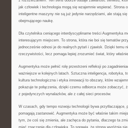
z rozszerzaniem. Ten sens dobrze oddaje zawartość serwisu, któr
jak człowiek i technologia mogą się wzajemnie wspierać. Strona 
inteligentne maszyny nie są już jedynie narzędziami, ale stają s
obejmującego naukę.
Dla czytelnika ceniącego interdyscyplinarne treści Augmentyka 
interesującym miejscem. To strona, która nie boi się tematów prz
jednocześnie odnosi je do realnych pytań i zjawisk. Dzięki temu n
rzeczywistości, lecz pomaga lepiej zrozumieć świat, który właśnie 
Augmentyka może pełnić rolę przestrzeni refleksji po zagadnienia
ważniejsze w kolejnych latach. Sztuczna inteligencja, robotyka,
kultura technologiczna i etyka innowacji to obszary, które wzajemn
pokazuje te połączenia, dzięki czemu odbiorca może zobaczyć, że
z pojedynczych wynalazków, ale z całej sieci procesów.
W czasach, gdy tempo rozwoju technologii bywa przytłaczające, p
pomagają zastanowić. Augmentyka może być właśnie takim miejsc
tym, że coś się zmienia, ale zachęca do pytania, dlaczego ta zmi
mieć znaczenie dla człowieka. To sprawia, że strona wyróżnia się