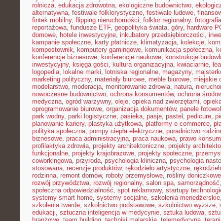
rolnicza
,
edukacja zdrowotna
,
ekologiczne budownictwo
,
ekologic
alternatywna
,
festiwale folklorystyczne
,
festiwale ludowe
,
finansow
fintek mobilny
,
flipping nieruchomości
,
folklor regionalny
,
fotograf
reportażowa
,
fundusze ETF
,
geopolityka świata
,
góry
,
hardware P
domowe
,
hotele inwestycyjne
,
inkubatory przedsiębiorczości
,
inwe
kampanie społeczne
,
karty płatnicze
,
klimatyzacja
,
kolekcje
,
kom
kompostownik
,
komputery gamingowe
,
komunikacja społeczna
,
k
konferencje biznesowe
,
konferencje naukowe
,
konstrukcje budow
inwestycyjny
,
księga gości
,
kultura organizacyjna
,
kwiaciarnie
,
le
logopedia
,
lokalne marki
,
lotniska regionalne
,
magazyny
,
majster
marketing polityczny
,
materiały biurowe
,
meble biurowe
,
miejskie 
modelarstwo
,
moderacja
,
monitorowanie zdrowia
,
natura
,
nierucho
nowoczesne budownictwo
,
ochrona konsumentów
,
ochrona środo
medyczna
,
ogród warzywny
,
oleje
,
opieka nad zwierzętami
,
opiek
oprogramowanie biurowe
,
organizacja dokumentów
,
panele fotowo
park wodny
,
parki logistyczne
,
pasieka
,
pasje
,
pastel
,
pedicure
,
p
planowanie kariery
,
plastyka użytkowa
,
platformy e-commerce
,
pł
polityka społeczna
,
pompy ciepła elektryczne
,
poradnictwo rodzin
biznesowe
,
praca administracyjna
,
praca naukowa
,
prawo konsum
profilaktyka zdrowia
,
projekty architektoniczne
,
projekty architekt
funkcjonalne
,
projekty krajobrazowe
,
projekty społeczne
,
przemys
coworkingowa
,
przyroda
,
psychologia kliniczna
,
psychologia nast
stosowana
,
recenzje produktów
,
rękodzieło artystyczne
,
rękodzieł
rodzinna
,
remont domów
,
roboty przemysłowe
,
rośliny doniczkowe
rozwój przywództwa
,
rozwój regionalny
,
salon spa
,
samorządność
społeczna odpowiedzialność
,
spot reklamowy
,
startupy technolog
systemy smart home
,
systemy socjalne
,
szkolenia menedżerskie
szkolenia twarde
,
szkolnictwo podstawowe
,
szkolnictwo wyższe
,
edukacji
,
sztuczna inteligencja w medycynie
,
sztuka ludowa
,
sztu
branżowe
,
team building
,
techniki malarskie
,
telemedycyna
,
terap