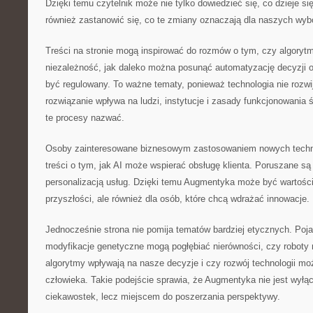
Dzięki temu czytelnik może nie tylko dowiedzieć się, co dzieje się
również zastanowić się, co te zmiany oznaczają dla naszych wyb
Treści na stronie mogą inspirować do rozmów o tym, czy algory
niezależność, jak daleko można posunąć automatyzację decyzji o
być regulowany. To ważne tematy, ponieważ technologia nie rozwi
rozwiązanie wpływa na ludzi, instytucje i zasady funkcjonowani
te procesy nazwać.
Osoby zainteresowane biznesowym zastosowaniem nowych technol
treści o tym, jak AI może wspierać obsługę klienta. Poruszane s
personalizacją usług. Dzięki temu Augmentyka może być wartości
przyszłości, ale również dla osób, które chcą wdrażać innowacje.
Jednocześnie strona nie pomija tematów bardziej etycznych. Pojaw
modyfikacje genetyczne mogą pogłębiać nierówności, czy roboty
algorytmy wpływają na nasze decyzje i czy rozwój technologii moż
człowieka. Takie podejście sprawia, że Augmentyka nie jest wyłą
ciekawostek, lecz miejscem do poszerzania perspektywy.