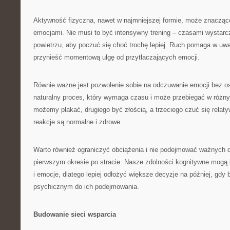
Aktywność fizyczna, nawet w najmniejszej formie, może znacząc
emocjami. Nie musi to być intensywny trening – czasami wystar
powietrzu, aby poczuć się choć trochę lepiej. Ruch pomaga w uwa
przynieść momentową ulgę od przytłaczających emocji.
Równie ważne jest pozwolenie sobie na odczuwanie emocji bez os
naturalny proces, który wymaga czasu i może przebiegać w różn
możemy płakać, drugiego być złością, a trzeciego czuć się relaty
reakcje są normalne i zdrowe.
Warto również ograniczyć obciążenia i nie podejmować ważnych 
pierwszym okresie po stracie. Nasze zdolności kognitywne mogą 
i emocje, dlatego lepiej odłożyć większe decyzje na później, gd
psychicznym do ich podejmowania.
Budowanie sieci wsparcia