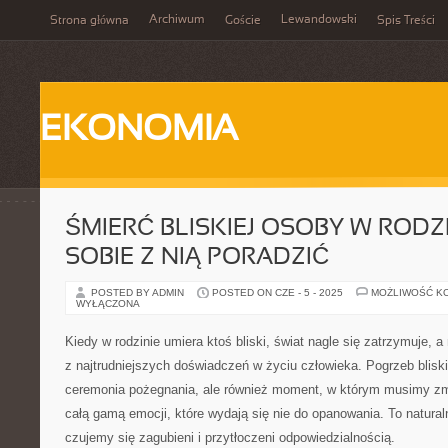
Archiwum
Lewandowski
Strona główna
Goście
Spis Treści
EKONOMIA
ŚMIERĆ BLISKIEJ OSOBY W RODZI
SOBIE Z NIĄ PORADZIĆ
POSTED BY ADMIN
POSTED ON CZE - 5 - 2025
MOŻLIWOŚĆ K
WYŁĄCZONA
Kiedy w rodzinie umiera ktoś bliski, świat nagle się zatrzymuje,
z najtrudniejszych doświadczeń w życiu człowieka. Pogrzeb bliskie
ceremonia pożegnania, ale również moment, w którym musimy zmi
całą gamą emocji, które wydają się nie do opanowania. To natural
czujemy się zagubieni i przytłoczeni odpowiedzialnością.