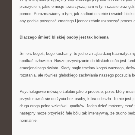
przeżyciem, jakie emocje towarzyszą nam w tym czasie oraz gd
pomoc. Porozmawiamy o tym, jak zadbać o siebie i swoich bliski
aby godnie pożegnać zmarłego i jednocześnie rozpocząć proces go
Dlaczego śmierć bliskiej osoby jest tak bolesna
Śmierć kogoś, kogo kochamy, to jedno z najbardziej traumatycz
spotkać człowieka. Nasze przywiązanie do bliskich osób jest f
emocjonalnego świata. Kiedy nagle tracimy kogoś ważnego, dośw
rozstania, ale również głębokiego zachwiania naszego poczucia be
Psychologowie mówią o żałobie jako o procesie, przez który musi
przystosować się do życia bez osoby, która odeszła. To nie jest 
długa droga pełna wzlotów i upadków. Jeden dzień możemy czuć s
następny może przynieść falę bólu tak intensywną, że trudno bę
normalnie.