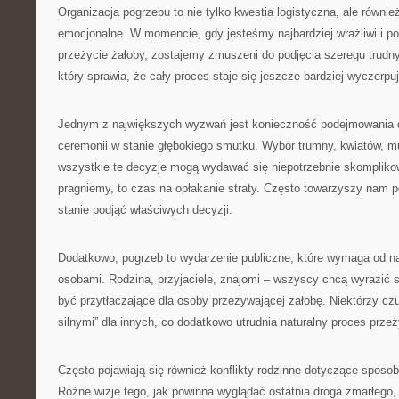
Organizacja pogrzebu to nie tylko kwestia logistyczna, ale równ
emocjonalne. W momencie, gdy jesteśmy najbardziej wrażliwi i p
przeżycie żałoby, zostajemy zmuszeni do podjęcia szeregu trudny
który sprawia, że cały proces staje się jeszcze bardziej wyczerpu
Jednym z największych wyzwań jest konieczność podejmowania 
ceremonii w stanie głębokiego smutku. Wybór trumny, kwiatów, m
wszystkie te decyzje mogą wydawać się niepotrzebnie skompliko
pragniemy, to czas na opłakanie straty. Często towarzyszy nam p
stanie podjąć właściwych decyzji.
Dodatkowo, pogrzeb to wydarzenie publiczne, które wymaga od na
osobami. Rodzina, przyjaciele, znajomi – wszyscy chcą wyrazić 
być przytłaczające dla osoby przeżywającej żałobę. Niektórzy cz
silnymi” dla innych, co dodatkowo utrudnia naturalny proces prze
Często pojawiają się również konflikty rodzinne dotyczące sposob
Różne wizje tego, jak powinna wyglądać ostatnia droga zmarłego