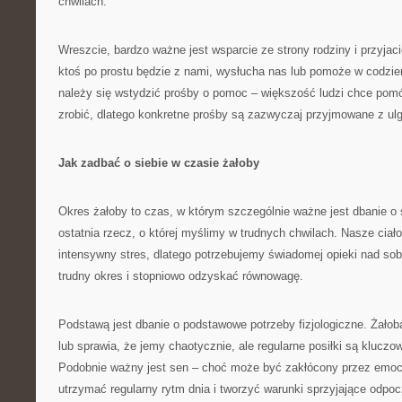
chwilach.
Wreszcie, bardzo ważne jest wsparcie ze strony rodziny i przyjac
ktoś po prostu będzie z nami, wysłucha nas lub pomoże w codzi
należy się wstydzić prośby o pomoc – większość ludzi chce pomóc
zrobić, dlatego konkretne prośby są zazwyczaj przyjmowane z ulg
Jak zadbać o siebie w czasie żałoby
Okres żałoby to czas, w którym szczególnie ważne jest dbanie o s
ostatnia rzecz, o której myślimy w trudnych chwilach. Nasze ciał
intensywny stres, dlatego potrzebujemy świadomej opieki nad so
trudny okres i stopniowo odzyskać równowagę.
Podstawą jest dbanie o podstawowe potrzeby fizjologiczne. Żałob
lub sprawia, że jemy chaotycznie, ale regularne posiłki są kluczow
Podobnie ważny jest sen – choć może być zakłócony przez emocje
utrzymać regularny rytm dnia i tworzyć warunki sprzyjające odpo