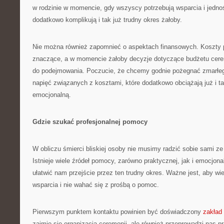
w rodzinie w momencie, gdy wszyscy potrzebują wsparcia i jednoś
dodatkowo komplikują i tak już trudny okres żałoby.
Nie można również zapomnieć o aspektach finansowych. Koszty
znaczące, a w momencie żałoby decyzje dotyczące budżetu cerem
do podejmowania. Poczucie, że chcemy godnie pożegnać zmarłe
napięć związanych z kosztami, które dodatkowo obciążają już i ta
emocjonalną.
Gdzie szukać profesjonalnej pomocy
W obliczu śmierci bliskiej osoby nie musimy radzić sobie sami z
Istnieje wiele źródeł pomocy, zarówno praktycznej, jak i emocjon
ułatwić nam przejście przez ten trudny okres. Ważne jest, aby wi
wsparcia i nie wahać się z prośbą o pomoc.
Pierwszym punktem kontaktu powinien być doświadczony
zakład
zajmie się organizacją ceremonii, ale również przeprowadzi nas 