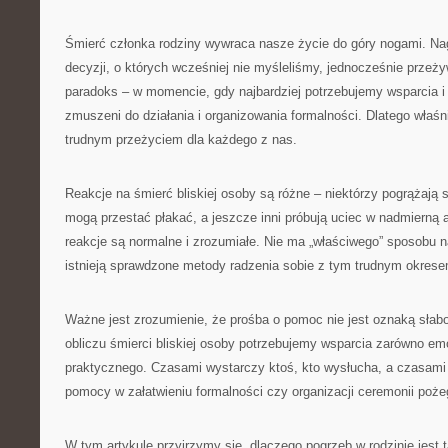
Śmierć członka rodziny wywraca nasze życie do góry nogami. Nag
decyzji, o których wcześniej nie myśleliśmy, jednocześnie przeży
paradoks – w momencie, gdy najbardziej potrzebujemy wsparcia i
zmuszeni do działania i organizowania formalności. Dlatego właśni
trudnym przeżyciem dla każdego z nas.
Reakcje na śmierć bliskiej osoby są różne – niektórzy pogrążają si
mogą przestać płakać, a jeszcze inni próbują uciec w nadmierną
reakcje są normalne i zrozumiałe. Nie ma „właściwego” sposobu n
istnieją sprawdzone metody radzenia sobie z tym trudnym okrese
Ważne jest zrozumienie, że prośba o pomoc nie jest oznaką słab
obliczu śmierci bliskiej osoby potrzebujemy wsparcia zarówno emo
praktycznego. Czasami wystarczy ktoś, kto wysłucha, a czasami
pomocy w załatwieniu formalności czy organizacji ceremonii poże
W tym artykule przyjrzymy się, dlaczego pogrzeb w rodzinie jest