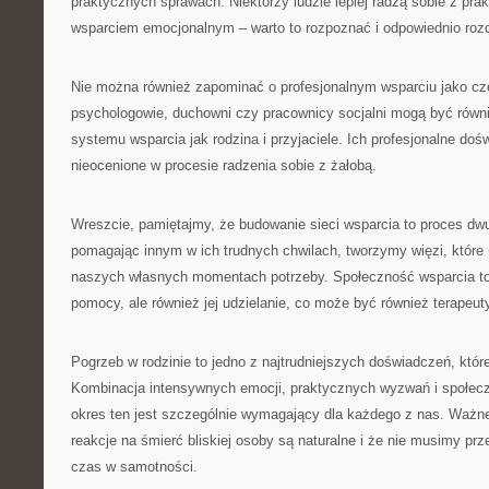
praktycznych sprawach. Niektórzy ludzie lepiej radzą sobie z pra
wsparciem emocjonalnym – warto to rozpoznać i odpowiednio rozdz
Nie można również zapominać o profesjonalnym wsparciu jako częś
psychologowie, duchowni czy pracownicy socjalni mogą być rów
systemu wsparcia jak rodzina i przyjaciele. Ich profesjonalne do
nieocenione w procesie radzenia sobie z żałobą.
Wreszcie, pamiętajmy, że budowanie sieci wsparcia to proces dw
pomagając innym w ich trudnych chwilach, tworzymy więzi, któr
naszych własnych momentach potrzeby. Społeczność wsparcia to 
pomocy, ale również jej udzielanie, co może być również terapeut
Pogrzeb w rodzinie to jedno z najtrudniejszych doświadczeń, któ
Kombinacja intensywnych emocji, praktycznych wyzwań i społec
okres ten jest szczególnie wymagający dla każdego z nas. Ważne
reakcje na śmierć bliskiej osoby są naturalne i że nie musimy prz
czas w samotności.