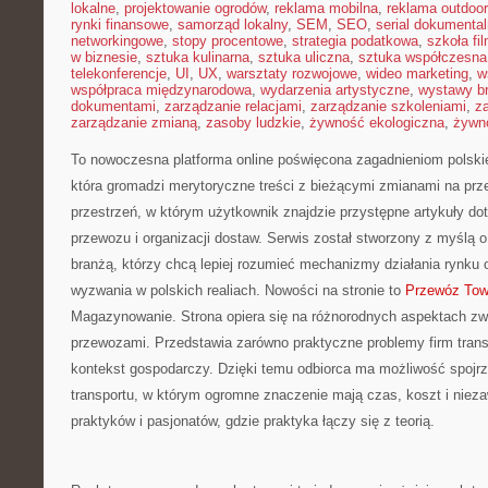
lokalne
,
projektowanie ogrodów
,
reklama mobilna
,
reklama outdoor
rynki finansowe
,
samorząd lokalny
,
SEM
,
SEO
,
serial dokumental
networkingowe
,
stopy procentowe
,
strategia podatkowa
,
szkoła fi
w biznesie
,
sztuka kulinarna
,
sztuka uliczna
,
sztuka współczesna
telekonferencje
,
UI
,
UX
,
warsztaty rozwojowe
,
wideo marketing
,
w
współpraca międzynarodowa
,
wydarzenia artystyczne
,
wystawy b
dokumentami
,
zarządzanie relacjami
,
zarządzanie szkoleniami
,
z
zarządzanie zmianą
,
zasoby ludzkie
,
żywność ekologiczna
,
żywno
To nowoczesna platforma online poświęcona zagadnieniom polskieg
która gromadzi merytoryczne treści z bieżącymi zmianami na prz
przestrzeń, w którym użytkownik znajdzie przystępne artykuły do
przewozu i organizacji dostaw. Serwis został stworzony z myślą
branżą, którzy chcą lepiej rozumieć mechanizmy działania rynku 
wyzwania w polskich realiach. Nowości na stronie to
Przewóz Tow
Magazynowanie. Strona opiera się na różnorodnych aspektach z
przewozami. Przedstawia zarówno praktyczne problemy firm trans
kontekst gospodarczy. Dzięki temu odbiorca ma możliwość spojrz
transportu, w którym ogromne znaczenie mają czas, koszt i niez
praktyków i pasjonatów, gdzie praktyka łączy się z teorią.