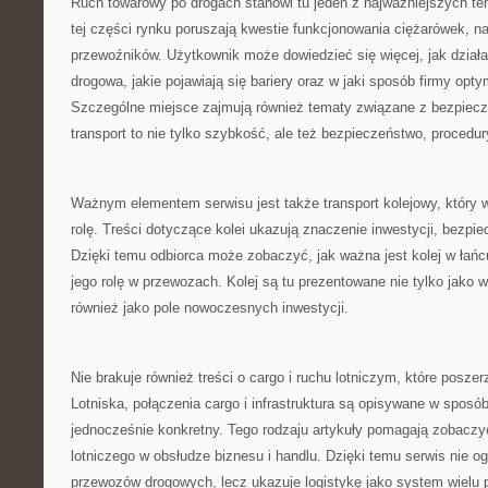
Ruch towarowy po drogach stanowi tu jeden z najważniejszych te
tej części rynku poruszają kwestie funkcjonowania ciężarówek, n
przewoźników. Użytkownik może dowiedzieć się więcej, jak dział
drogowa, jakie pojawiają się bariery oraz w jaki sposób firmy optym
Szczególne miejsce zajmują również tematy związane z bezpie
transport to nie tylko szybkość, ale też bezpieczeństwo, procedur
Ważnym elementem serwisu jest także transport kolejowy, który 
rolę. Treści dotyczące kolei ukazują znaczenie inwestycji, bezpie
Dzięki temu odbiorca może zobaczyć, jak ważna jest kolej w łańc
jego rolę w przewozach. Kolej są tu prezentowane nie tylko jako 
również jako pole nowoczesnych inwestycji.
Nie brakuje również treści o cargo i ruchu lotniczym, które poszer
Lotniska, połączenia cargo i infrastruktura są opisywane w sposób
jednocześnie konkretny. Tego rodzaju artykuły pomagają zobaczy
lotniczego w obsłudze biznesu i handlu. Dzięki temu serwis nie o
przewozów drogowych, lecz ukazuje logistykę jako system wielu