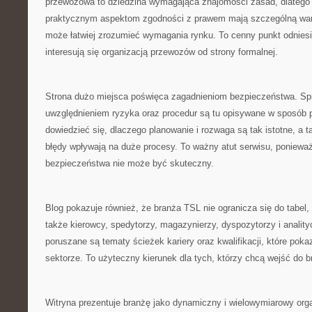
przewozowa to dziedzina wymagająca znajomości zasad, dlatego 
praktycznym aspektom zgodności z prawem mają szczególną wart
może łatwiej zrozumieć wymagania rynku. To cenny punkt odniesie
interesują się organizacją przewozów od strony formalnej.
Strona dużo miejsca poświęca zagadnieniom bezpieczeństwa. Spr
uwzględnieniem ryzyka oraz procedur są tu opisywane w sposób 
dowiedzieć się, dlaczego planowanie i rozwaga są tak istotne, a 
błędy wpływają na duże procesy. To ważny atut serwisu, ponieważ
bezpieczeństwa nie może być skuteczny.
Blog pokazuje również, że branża TSL nie ogranicza się do tabel
także kierowcy, spedytorzy, magazynierzy, dyspozytorzy i analityc
poruszane są tematy ścieżek kariery oraz kwalifikacji, które pok
sektorze. To użyteczny kierunek dla tych, którzy chcą wejść do b
Witryna prezentuje branżę jako dynamiczny i wielowymiarowy org