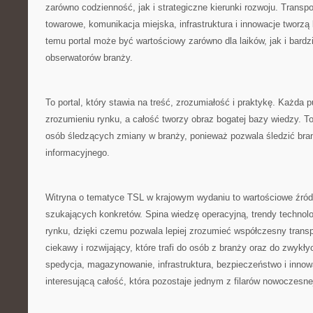
zarówno codzienność, jak i strategiczne kierunki rozwoju. Transp
towarowe, komunikacja miejska, infrastruktura i innowacje tworzą 
temu portal może być wartościowy zarówno dla laików, jak i bard
obserwatorów branży.
To portal, który stawia na treść, zrozumiałość i praktykę. Każda
zrozumieniu rynku, a całość tworzy obraz bogatej bazy wiedzy. T
osób śledzących zmiany w branży, ponieważ pozwala śledzić br
informacyjnego.
Witryna o tematyce TSL w krajowym wydaniu to wartościowe źródł
szukających konkretów. Spina wiedzę operacyjną, trendy technolo
rynku, dzięki czemu pozwala lepiej zrozumieć współczesny transpo
ciekawy i rozwijający, które trafi do osób z branży oraz do zwykły
spedycja, magazynowanie, infrastruktura, bezpieczeństwo i innow
interesującą całość, która pozostaje jednym z filarów nowoczesne