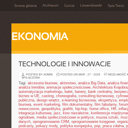
Archiwum
Lewandowski
Strona główna
Goście
Spis Treści
EKONOMIA
TECHNOLOGIE I INNOWACJE
POSTED BY ADMIN
POSTED ON MAR - 27 - 2026
MOŻLIWOŚĆ 
WYŁĄCZONA
Tagi:
akcesoria biurowe
,
aktorstwo
,
analiza Big Data
,
analiza fin
analiza trendów
,
animacje społecznościowe
,
Architektura Krajobr
automatyzacja marketingu
,
balet
,
banery
,
bank centralny
,
bezpiec
biznes w UE
,
casting
,
choreografia
,
consulting biznesowy
,
cyfrow
publiczna
,
design wnętrz
,
e-learning biznesowy
,
ekspertyza
,
emplo
biurowa
,
event marketing
,
film dokumentalny
,
film fabularny
,
foru
nowoczesne
,
geopolityka
,
grafitti
,
hip-hop
,
home office
,
HR
,
inflac
integracja kulturowa
,
jazz
,
kino niezależne
,
konferencje międzyna
ogrodowe
,
media społecznościowe w polityce
,
muzea sztuki
,
muz
danych
,
oprogramowanie CRM
,
oprogramowanie księgowe
,
organ
podcasty
,
pokazy mody
,
polityka europejska
,
pop
,
praca zdalna
,
p