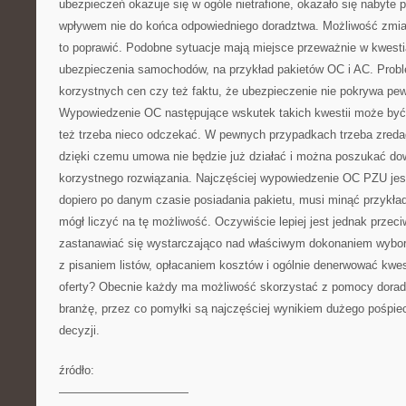
ubezpieczeń okazuje się w ogóle nietrafione, okazało się nabyte
wpływem nie do końca odpowiedniego doradztwa. Możliwość zmiany
to poprawić. Podobne sytuacje mają miejsce przeważnie w kwest
ubezpieczenia samochodów, na przykład pakietów OC i AC. Prob
korzystnych cen czy też faktu, że ubezpieczenie nie pokrywa pe
Wypowiedzenie OC następujące wskutek takich kwestii może być 
też trzeba nieco odczekać. W pewnych przypadkach trzeba zred
dzięki czemu umowa nie będzie już działać i można poszukać dow
korzystnego rozwiązania. Najczęściej wypowiedzenie OC PZU jes
dopiero po danym czasie posiadania pakietu, musi minąć przykła
mógł liczyć na tę możliwość. Oczywiście lepiej jest jednak przeci
zastanawiać się wystarczająco nad właściwym dokonaniem wybor
z pisaniem listów, opłacaniem kosztów i ogólnie denerwować kwes
oferty? Obecnie każdy ma możliwość skorzystać z pomocy dorad
branżę, przez co pomyłki są najczęściej wynikiem dużego pośpi
decyzji.
źródło:
———————————