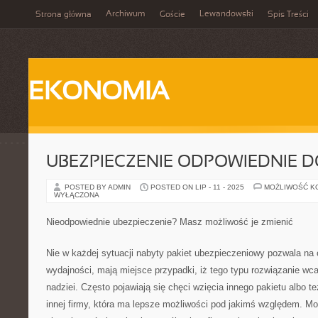
Archiwum
Lewandowski
Strona główna
Goście
Spis Treści
EKONOMIA
UBEZPIECZENIE ODPOWIEDNIE
POSTED BY ADMIN
POSTED ON LIP - 11 - 2025
MOŻLIWOŚĆ K
WYŁĄCZONA
Nieodpowiednie ubezpieczenie? Masz możliwość je zmienić
Nie w każdej sytuacji nabyty pakiet ubezpieczeniowy pozwala na o
wydajności, mają miejsce przypadki, iż tego typu rozwiązanie wca
nadziei. Często pojawiają się chęci wzięcia innego pakietu albo t
innej firmy, która ma lepsze możliwości pod jakimś względem. Moż