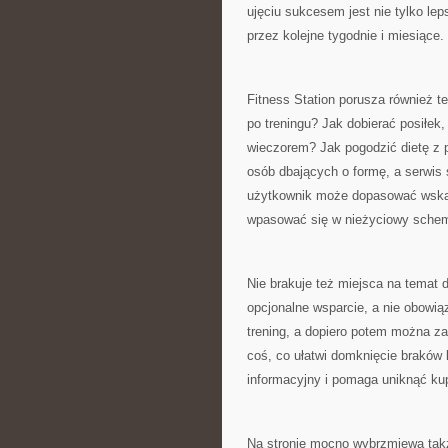
ujęciu sukcesem jest nie tylko le
przez kolejne tygodnie i miesiące.
Fitness Station porusza również te
po treningu? Jak dobierać posiłek,
wieczorem? Jak pogodzić dietę z p
osób dbających o formę, a serwis 
użytkownik może dopasować wskaz
wpasować się w nieżyciowy schem
Nie brakuje też miejsca na temat 
opcjonalne wsparcie, a nie obowią
trening, a dopiero potem można z
coś, co ułatwi domknięcie braków 
informacyjny i pomaga uniknąć kup
Na stronie mocno wybrzmiewa tak