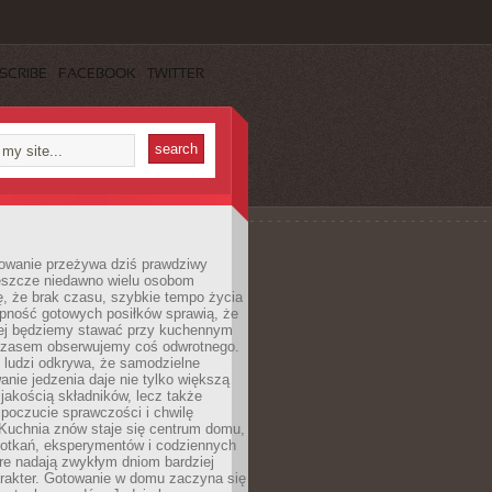
SCRIBE
FACEBOOK
TWITTER
wanie przeżywa dziś prawdziwy
eszcze niedawno wielu osobom
, że brak czasu, szybkie tempo życia
ępność gotowych posiłków sprawią, że
iej będziemy stawać przy kuchennym
czasem obserwujemy coś odwrotnego.
 ludzi odkrywa, że samodzielne
nie jedzenia daje nie tylko większą
 jakością składników, lecz także
 poczucie sprawczości i chwilę
 Kuchnia znów staje się centrum domu,
otkań, eksperymentów i codziennych
óre nadają zwykłym dniom bardziej
arakter. Gotowanie w domu zaczyna się