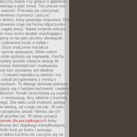
atyczny bulion czy gulasz o głębokim
owstają w pięć minut. Ten proces ma
 wartość. Pozwala się zatrzymać,
nkretnej czynności i poczuć
z efektu, który powstaje stopniowo. Dla
otowanie staje się formą odpoczynku
 ciągłej presji. Nawet krojenie warzyw
ie sosu może działać uspokajająco,
tujemy to nie jako przykry obowiązek,
codziennej troski o siebie i
 Duże znaczenie ma także
 wymiar gotowania. Wiele rodzin
 stole spotyka się naprawdę, choćby
spólny posiłek stwarza okazję do
miany doświadczeń i budowania
 musi być wystawny ani idealnie
. Czasami największą wartość ma
 został przygotowany z myślą o
 osobach. To dlatego domowe jedzenie
ojarzy się z bezpieczeństwem, ciepłem
 bliskich. Smaki dzieciństwa są zwykle
 z restauracją, lecz właśnie z kuchnią
ego. Dla wielu osób trudność polega
ie wiedzą, od czego zacząć. W sieci
 przepisów, porad i filmów, ale ich
fi przytłaczać. W takiej sytuacji
serwis dla początkujących
który
dstawy bez zbędnego komplikowania,
hniki krok po kroku i pomaga
e dobra kuchnia nie zaczyna się od