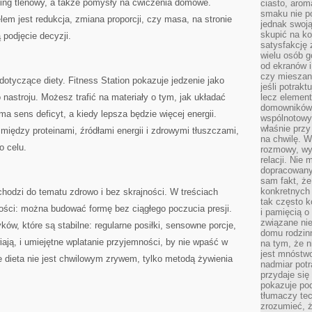
ning tlenowy, a także pomysły na ćwiczenia domowe.
ciasto, arom
smaku nie p
lem jest redukcja, zmiana proporcji, czy masa, na stronie
jednak swoją
skupić na ko
ą podjęcie decyzji.
satysfakcję 
wielu osób g
od ekranów i
czy mieszan
dotyczące diety. Fitness Station pokazuje jedzenie jako
jeśli potrak
 nastroju. Możesz trafić na materiały o tym, jak układać
lecz element 
domowników.
y ma sens deficyt, a kiedy lepsza będzie więcej energii.
wspólnotowy
właśnie przy
iędzy proteinami, źródłami energii i zdrowymi tłuszczami,
na chwilę. W
o celu.
rozmowy, wy
relacji. Nie
dopracowany
sam fakt, że
konkretnych
hodzi do tematu zdrowo i bez skrajności. W treściach
tak często k
ności: można budować formę bez ciągłego poczucia presji.
i pamięcią o
związane nie
ów, które są stabilne: regularne posiłki, sensowne porcje,
domu rodzinn
iają, i umiejętne wplatanie przyjemności, by nie wpaść w
na tym, że n
jest mnóstwo
że dieta nie jest chwilowym zrywem, tylko metodą żywienia
nadmiar potra
przydaje się
pokazuje po
tłumaczy tec
zrozumieć, ż