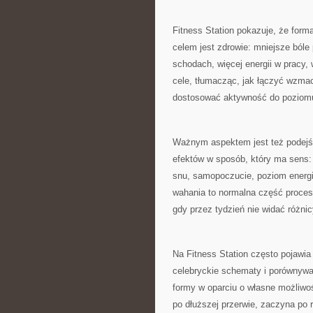
Fitness Station pokazuje, że form
celem jest zdrowie: mniejsze bóle
schodach, więcej energii w pracy
cele, tłumacząc, jak łączyć wzmac
dostosować aktywność do poziomu
Ważnym aspektem jest też podejśc
efektów w sposób, który ma sens: 
snu, samopoczucie, poziom energii.
wahania to normalna część procesu
gdy przez tydzień nie widać różnic
Na Fitness Station często pojawi
celebryckie schematy i porównywać
formy w oparciu o własne możliwoś
po dłuższej przerwie, zaczyna po 