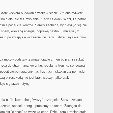
 które wspiera budowanie wiary w siebie. Zmiana sylwetki i
lko ciała, ale też myślenia. Kiedy człowiek widzi, że potrafi
ośnie poczucie kontroli. Serwis zachęca, by cieszyć się nie
m snem, większą energią, poprawą nastroju, mniejszym
ęsto pojawiają się wcześniej niż te w lustrze i są świetnym
ca motyw podstaw. Zamiast ciągle zmieniać plan i szukać
hęca do utrzymania kierunku: regularny trening, sensowna
o podejście pomaga uniknąć frustracji i skakania z pomysłu
szą przeszkodą nie jest brak wiedzy, tylko brak
je się przez rutynę.
e dla osób, które chcą ćwiczyć rozsądnie. Serwis zwraca
ciążenie, spadek energii, problemy ze snem. Zachęca do
zamiast “cisnąć” za wszelką cenę. Dzięki temu trening staje