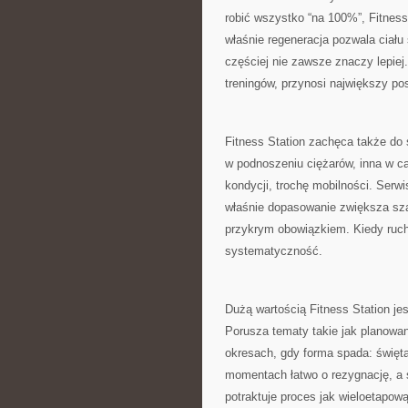
robić wszystko “na 100%”, Fitness 
właśnie regeneracja pozwala ciału
częściej nie zawsze znaczy lepiej
treningów, przynosi największy po
Fitness Station zachęca także do 
w podnoszeniu ciężarów, inna w car
kondycji, trochę mobilności. Serwi
właśnie dopasowanie zwiększa szan
przykrym obowiązkiem. Kiedy ruch
systematyczność.
Dużą wartością Fitness Station jes
Porusza tematy takie jak planowan
okresach, gdy forma spada: święta
momentach łatwo o rezygnację, a 
potraktuje proces jak wieloetapową 