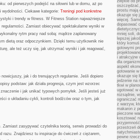
zwykle od p
ku: od pierwszych podejść na siłowni lub w domu, aż po
oszczędzać, 
prostu mają
 i wydolności. Ciekawe kategorie:
Treningi pod konkretne
okazuje się 
tystyki i trendy w fitness. W Fitness Station najważniejsze
więcej. Sam
dopasować do
 i regularności. Zamiast obiecywać spektakularne wyniki w
dietetycznyc
 wykonalny rytm pracy nad sobą: mądrze zaplanowany
mniej soli, 
lepszej jako
nym dietą oraz odpoczynkiem. Dzięki temu użytkownik nie
który komuś
gotowymi pro
turę, ale też uczy się, jak utrzymać wyniki i jak reagować,
projektowane
i atrakcyjne
dla organiz
aspekt ekon
gotowanie w 
okazuje się 
nowicjuszy, jak i do trenujących regularnie. Jeśli dopiero
jedzenie na
 opisy podstaw: jak działa progresja, czym jest wzorzec
tkwi w plan
ugotować w c
naczenie i jak unikać typowych pomyłek. Jeśli jesteś już
rozsądnie, w
ści o układaniu cykli, kontroli bodźców oraz o tym, jak
ograniczać 
z warzyw, kt
makaron z p
pieczone wa
kosztować ni
przyjemność
e. Zamiast zasypywać czytelnika teorią, serwis prowadzi do
przestrzeń d
natychmiast
 razu. Znajdziesz tu inspiracje do ćwiczeń z ciężarem,
pewne rzecz