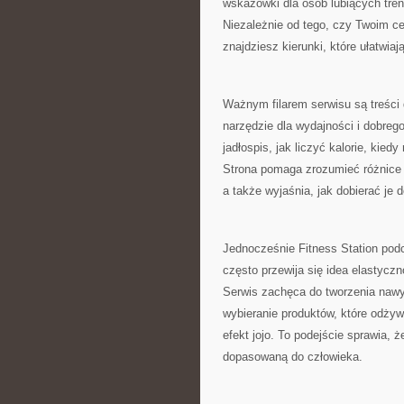
wskazówki dla osób lubiących tre
Niezależnie od tego, czy Twoim ce
znajdziesz kierunki, które ułatwiaj
Ważnym filarem serwisu są treści 
narzędzie dla wydajności i dobrego
jadłospis, jak liczyć kalorie, kied
Strona pomaga zrozumieć różnice m
a także wyjaśnia, jak dobierać je d
Jednocześnie Fitness Station podc
często przewija się idea elastycz
Serwis zachęca do tworzenia nawyk
wybieranie produktów, które odżyw
efekt jojo. To podejście sprawia, 
dopasowaną do człowieka.