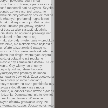
rostych powodów. Jedni chcą
inni dbać o zdrowie, a jeszcze inni po
 dość monotonii dań na wynos. Szybko
jednak, że korzyści jest znacznie
odzielnie przygotowany posiłek można
 własnych preferencji, ograniczeń
h i aktualnego nastroju. Można użyć
dodać ulubione przyprawy, wybrać
ści tłuszcz albo zastąpić składnik,
 nie służy. To ogromna przewaga nad
duktami, które często są
 tak, aby były trwałe, tanie w produkcji
 wizualnie, ale niekoniecznie najlepsze
mu. Warto także zwrócić uwagę na
omiczny. Choć wiele osób zakłada, że
domu jest drogie, w praktyce często
bardziej opłacalne niż regularne
 mieście czy zamawianie dostaw. Klucz
owaniu. Gdy wiemy, co chcemy
iągu tygodnia, łatwiej kupować
ykorzystywać produkty do końca i
marnowanie żywności. Zupa ugotowana
óre zostały po innych daniach,
rostym sosem na bazie pomidorów czy
rzywa z dodatkiem kaszy mogą
ewiele, a jednocześnie dawać sytość i
 jedzenia. Domowa kuchnia to również
o nauki cierpliwości. W świecie
owych efektów gotowanie uczy, że
y wymagają czasu. Dobrze wyrośnięte