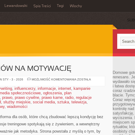
Lewandowski
Tagi
Spis Treści
Włochy
SUB
ÓW NA MOTYWACJĘ
Domowe goto
renesans. J
WPŁYW
 STY - 3 - 2026
MOŻLIWOŚĆ KOMENTOWANIA
ZOSTAŁA
wydawało się
HORMONÓW
i łatwa dost
NA
writing
,
influencerzy
,
informacje
,
internet
,
kampanie
MOTYWACJĘ
coraz rzadz
media społecznościowe
,
ogłoszenia
,
plan
blacie. Tym
,
prawo
,
prawo cywilne
,
prawo karne
,
radio
,
regulacje
Coraz więcej
d
,
służby miejskie
,
social media
,
sztuka
,
telewizja
,
przygotowywa
awy
,
wiadomości
kontrolę nad
satysfakcję,
atforma dla osób, które chcą zbudować lepszą kondycję bez
wyciszenia.
miejscem sp
esje treningowe spotykają się z żywieniem, a wewnętrzny
rytuałów, kt
oważnie jak metodyka. Strona powstała z myślą o tym, by
osobisty ch