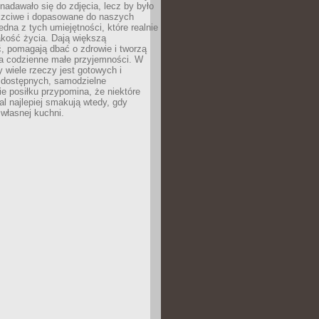
nadawało się do zdjęcia, lecz by było
zciwe i dopasowane do naszych
edna z tych umiejętności, które realnie
akość życia. Dają większą
, pomagają dbać o zdrowie i tworzą
na codzienne małe przyjemności. W
 wiele rzeczy jest gotowych i
 dostępnych, samodzielne
e posiłku przypomina, że niektóre
al najlepiej smakują wtedy, gdy
własnej kuchni.