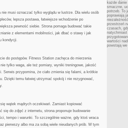
każde danie 
smaczne, uc
potrzeb. To j
a nie musi oznaczać tylko wyglądu w lustrze. Dla wielu osób
poprawiają j
 pleców, lepsza postawa, łatwiejsze wchodzenie po
niezależność
przestrzeń 
, większa pewność siebie. Strona pomaga budować takie
czasach, gdy
natychmiast
nianie z elementami mobilności, jak dbać o stawy i jak
przygotowani
 kondycji.
wartości nad
powstają we 
ie do postępów. Fitness Station zachęca do mierzenia
nie tylko waga, ale też pomiary, wyniki treningowe, jakość
 Serwis przypomina, że ciało zmienia się falami, a krótkie
. Dzięki temu łatwiej utrzymać spokój i nie rezygnować,
y.
a się wątek mądrych oczekiwań. Zamiast kopiować
 się do zdjęć z internetu, strona proponuje budowanie
ci, tempo i warunki. To szczególnie ważne, gdy ktoś wraca
raz pierwszy albo ma za sobą wiele nieudanych prób. W tym