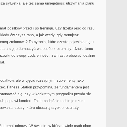
psza sylwetka, ale też sama umiejętność utrzymania planu
mat posiłków przed i po treningu. Czy trzeba jeść od razu
 kiedy ćwiczysz rano, a jak wtedy, gdy trenujesz
racą zmianową? To pytania, które często pojawiają się u
stara się je tłumaczyć w sposób zrozumiały. Dzięki temu
ówki do swojej codzienności, zamiast próbować idealnie
at.
dodatków, ale w ujęciu rozsądnym: suplementy jako
zek. Fitness Station przypomina, że fundamentem jest
astanawiać się, czy w konkretnym przypadku przyda się
lub poprawi komfort. Takie podejście redukuje szum
owania rzeczy, które obiecują szybkie rezultaty.
że temat odnowy. W świecie, w którym wiele osób chce