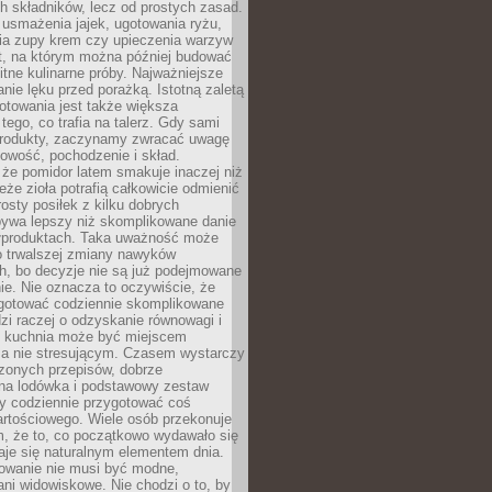
 składników, lecz od prostych zasad.
usmażenia jajek, ugotowania ryżu,
ia zupy krem czy upieczenia warzyw
t, na którym można później budować
itne kulinarne próby. Najważniejsze
anie lęku przed porażką. Istotną zaletą
towania jest także większa
ego, co trafia na talerz. Gdy sami
rodukty, zaczynamy zwracać uwagę
owość, pochodzenie i skład.
że pomidor latem smakuje inaczej niż
eże zioła potrafią całkowicie odmienić
rosty posiłek z kilku dobrych
bywa lepszy niż skomplikowane danie
ółproduktach. Taka uważność może
o trwalszej zmiany nawyków
h, bo decyzje nie są już podejmowane
e. Nie oznacza to oczywiście, że
gotować codziennie skomplikowane
zi raczej o odzyskanie równowagi i
e kuchnia może być miejscem
 a nie stresującym. Czasem wystarczy
zonych przepisów, dobrze
na lodówka i podstawowy zestaw
by codziennie przygotować coś
artościowego. Wiele osób przekonuje
m, że to, co początkowo wydawało się
aje się naturalnym elementem dnia.
wanie nie musi być modne,
ani widowiskowe. Nie chodzi o to, by