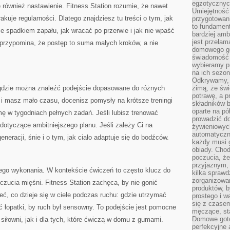
egzotycznych
również nastawienie. Fitness Station rozumie, że nawet
Umiejętność 
brakuje regularności. Dlatego znajdziesz tu treści o tym, jak
przygotowan
to fundamen
e spadkiem zapału, jak wracać po przerwie i jak nie wpaść
bardziej amb
jest przełam
 przypomina, że postęp to suma małych kroków, a nie
domowego go
świadomość t
wybieramy p
na ich sezon
Odkrywamy, 
, gdzie można znaleźć podejście dopasowane do różnych
zimą, że świ
potrawę, a p
o i masz mało czasu, docenisz pomysły na krótsze treningi
składników 
oparte na p
ę w tygodniach pełnych zadań. Jeśli lubisz trenować
prowadzić d
 dotyczące ambitniejszego planu. Jeśli zależy Ci na
żywieniowyc
automatyczni
eneracji, śnie i o tym, jak ciało adaptuje się do bodźców.
każdy musi 
obiady. Chod
poczucia, ż
przyjaznym,
nego wykonania. W kontekście ćwiczeń to często klucz do
kilka sprawd
zorganizowa
czucia mięśni. Fitness Station zachęca, by nie gonić
produktów, 
eć, co dzieje się w ciele podczas ruchu: gdzie utrzymać
prostego i w
się z czase
ić łopatki, by ruch był sensowny. To podejście jest pomocne
męczące, st
Domowe goto
 siłowni, jak i dla tych, które ćwiczą w domu z gumami.
perfekcyjne 