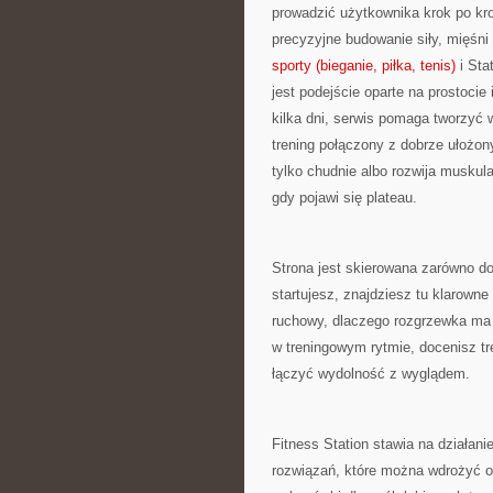
prowadzić użytkownika krok po kro
precyzyjne budowanie siły, mięśni
sporty (bieganie, piłka, tenis)
i Sta
jest podejście oparte na prostocie
kilka dni, serwis pomaga tworzyć
trening połączony z dobrze ułożo
tylko chudnie albo rozwija muskula
gdy pojawi się plateau.
Strona jest skierowana zarówno do 
startujesz, znajdziesz tu klarowne
ruchowy, dlaczego rozgrzewka ma z
w treningowym rytmie, docenisz tre
łączyć wydolność z wyglądem.
Fitness Station stawia na działani
rozwiązań, które można wdrożyć od