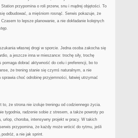
Station przypomina o roli przerw, snu i mądrej objętości. To
 się odbudować, a mięśniom rosnąć. Serwis pokazuje, że
. Czasem to lepsze planowanie, a nie dokładanie kolejnych
stęp.
szukania własnej drogi w sporcie. Jedna osoba zakocha się
dio, a jeszcze inna w mieszance: trochę siły, trochę
s pomaga dobrać aktywność do celu i preferencji, bo to
se, że trening stanie się czymś naturalnym, a nie
 sprawia choć odrobinę przyjemności, łatwiej utrzymać
t to, że strona nie izoluje treningu od codziennego życia.
ie tygodnia, radzenie sobie z stresem, a także powroty po
, urlop, choroba, intensywny projekt w pracy. W takich
serwis przypomina, że każdy może wrócić do rytmu, jeśli
podróż, a nie jak sprint.