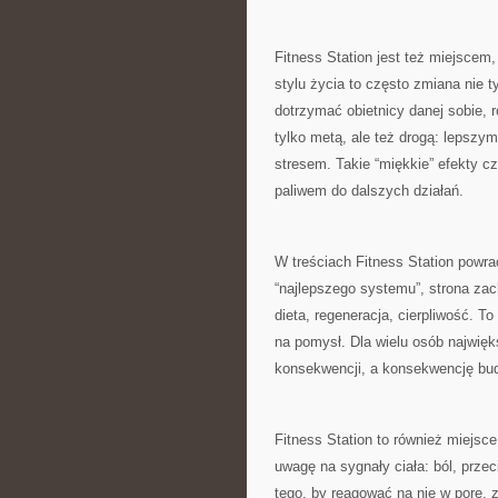
Fitness Station jest też miejscem,
stylu życia to często zmiana nie ty
dotrzymać obietnicy danej sobie, r
tylko metą, ale też drogą: lepszy
stresem. Takie “miękkie” efekty cz
paliwem do dalszych działań.
W treściach Fitness Station powra
“najlepszego systemu”, strona zac
dieta, regeneracja, cierpliwość. T
na pomysł. Dla wielu osób najwięk
konsekwencji, a konsekwencję budu
Fitness Station to również miejsc
uwagę na sygnały ciała: ból, prze
tego, by reagować na nie w porę, 