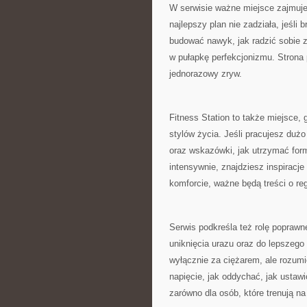
W serwisie ważne miejsce zajmuje 
najlepszy plan nie zadziała, jeśli 
budować nawyk, jak radzić sobie z
w pułapkę perfekcjonizmu. Strona
jednorazowy zryw.
Fitness Station to także miejsce
stylów życia. Jeśli pracujesz duż
oraz wskazówki, jak utrzymać form
intensywnie, znajdziesz inspiracje
komforcie, ważne będą treści o reg
Serwis podkreśla też rolę popraw
uniknięcia urazu oraz do lepszego 
wyłącznie za ciężarem, ale rozumi
napięcie, jak oddychać, jak ustaw
zarówno dla osób, które trenują na