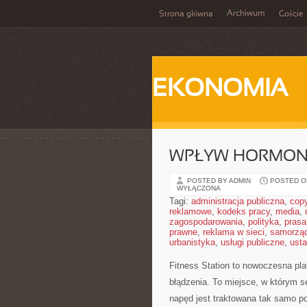
Archiwum
Strona główna
Goście
EKONOMIA
WPŁYW HORMON
POSTED BY ADMIN
POSTED ON
WYŁĄCZONA
Tagi:
administracja publiczna
,
copy
reklamowe
,
kodeks pracy
,
media
,
zagospodarowania
,
polityka
,
prasa
prawne
,
reklama w sieci
,
samorzą
urbanistyka
,
usługi publiczne
,
ust
Fitness Station to nowoczesna pl
błądzenia. To miejsce, w którym s
napęd jest traktowana tak samo p