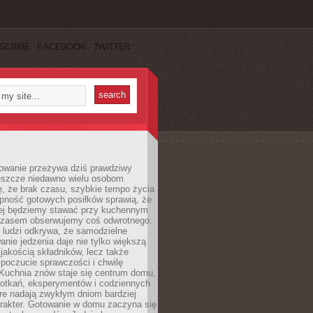
SCRIBE
FACEBOOK
TWITTER
wanie przeżywa dziś prawdziwy
eszcze niedawno wielu osobom
, że brak czasu, szybkie tempo życia
ępność gotowych posiłków sprawią, że
iej będziemy stawać przy kuchennym
czasem obserwujemy coś odwrotnego.
 ludzi odkrywa, że samodzielne
nie jedzenia daje nie tylko większą
 jakością składników, lecz także
 poczucie sprawczości i chwilę
 Kuchnia znów staje się centrum domu,
otkań, eksperymentów i codziennych
óre nadają zwykłym dniom bardziej
arakter. Gotowanie w domu zaczyna się