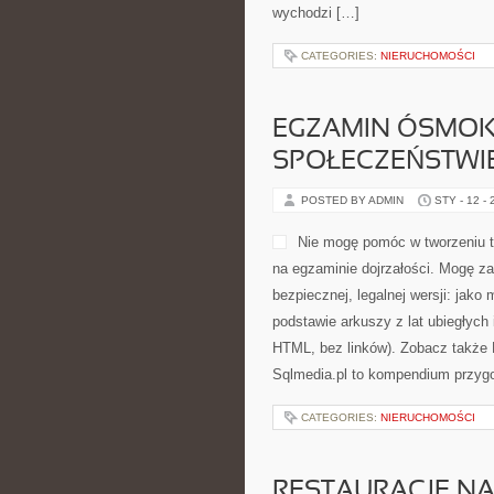
wychodzi […]
CATEGORIES:
NIERUCHOMOŚCI
EGZAMIN ÓSMOKL
SPOŁECZEŃSTWI
POSTED BY ADMIN
STY - 12 -
Nie mogę pomóc w tworzeniu tre
na egzaminie dojrzałości. Mogę za
bezpiecznej, legalnej wersji: jak
podstawie arkuszy z lat ubiegłych
HTML, bez linków). Zobacz także 
Sqlmedia.pl to kompendium przyg
CATEGORIES:
NIERUCHOMOŚCI
RESTAURACJE NA