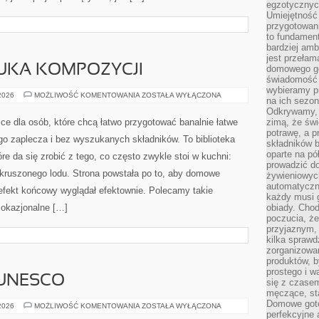
egzotycznych
Umiejętność 
przygotowan
to fundamen
bardziej amb
jest przełam
ZTUKA KOMPOZYCJI
domowego go
świadomość t
wybieramy p
GIN
 2026
MOŻLIWOŚĆ KOMENTOWANIA
ZOSTAŁA WYŁĄCZONA
na ich sezon
I
TONIK
Odkrywamy, 
–
sce dla osób, które chcą łatwo przygotować banalnie łatwe
zimą, że świ
SZTUKA
potrawę, a p
KOMPOZYCJI
go zaplecza i bez wyszukanych składników. To biblioteka
składników 
oparte na p
e da się zrobić z tego, co często zwykle stoi w kuchni:
prowadzić d
 kruszonego lodu. Strona powstała po to, aby domowe
żywieniowyc
automatyczni
efekt końcowy wyglądał efektownie. Polecamy takie
każdy musi 
i okazjonalne […]
obiady. Chod
poczucia, ż
przyjaznym,
kilka sprawd
zorganizowa
produktów, 
prostego i w
 UNESCO
się z czase
męczące, st
Domowe goto
MIEJSCA
 2026
MOŻLIWOŚĆ KOMENTOWANIA
ZOSTAŁA WYŁĄCZONA
Z
perfekcyjne 