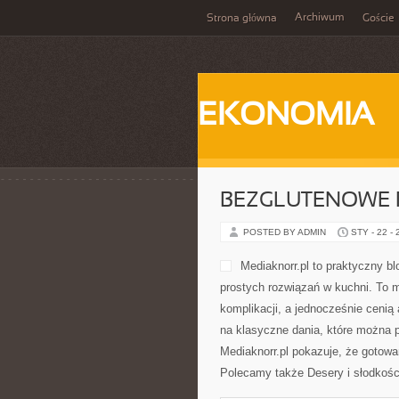
Archiwum
Strona główna
Goście
EKONOMIA
BEZGLUTENOWE 
POSTED BY ADMIN
STY - 22 -
Mediaknorr.pl to praktyczny b
prostych rozwiązań w kuchni. To 
komplikacji, a jednocześnie cenią
na klasyczne dania, które można 
Mediaknorr.pl pokazuje, że gotow
Polecamy także Desery i słodkości