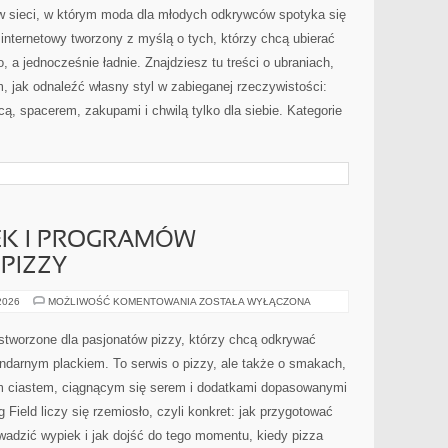
 sieci, w którym moda dla młodych odkrywców spotyka się
 internetowy tworzony z myślą o tych, którzy chcą ubierać
, a jednocześnie ładnie. Znajdziesz tu treści o ubraniach,
m, jak odnaleźć własny styl w zabieganej rzeczywistości:
ą, spacerem, zakupami i chwilą tylko dla siebie. Kategorie
EK I PROGRAMÓW
PIZZY
RECENZJE
 2026
MOŻLIWOŚĆ KOMENTOWANIA
ZOSTAŁA WYŁĄCZONA
KSIĄŻEK
I
PROGRAMÓW
 stworzone dla pasjonatów pizzy, którzy chcą odkrywać
KULINARNYCH
O
ndarnym plackiem. To serwis o pizzy, ale także o smakach,
PIZZY
ym ciastem, ciągnącym się serem i dodatkami dopasowanymi
 Field liczy się rzemiosło, czyli konkret: jak przygotować
owadzić wypiek i jak dojść do tego momentu, kiedy pizza