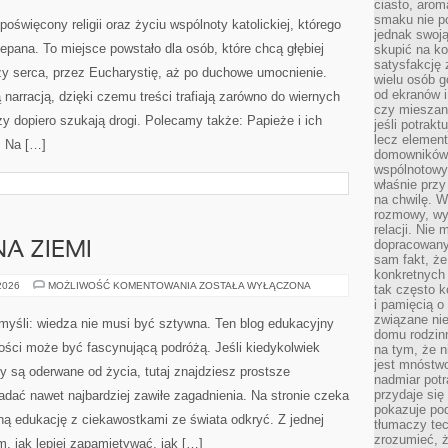
ciasto, arom
HISTORII
smaku nie p
poświęcony religii oraz życiu wspólnoty katolickiej, którego
jednak swoją
epana. To miejsce powstało dla osób, które chcą głębiej
skupić na ko
satysfakcję 
zy serca, przez Eucharystię, aż po duchowe umocnienie.
wielu osób g
od ekranów i
 narracją, dzięki czemu treści trafiają zarówno do wiernych
czy mieszan
rzy dopiero szukają drogi. Polecamy także: Papieże i ich
jeśli potrak
lecz element 
. Na […]
domowników.
wspólnotowy
właśnie przy
na chwilę. W
rozmowy, wy
relacji. Nie
dopracowany
NA ZIEMI
sam fakt, że
konkretnych
HISTORIA
 2026
MOŻLIWOŚĆ KOMENTOWANIA
ZOSTAŁA WYŁĄCZONA
tak często k
ŻYCIA
i pamięcią o
NA
ZIEMI
związane nie
 myśli: wiedza nie musi być sztywna. Ten blog edukacyjny
domu rodzinn
ości może być fascynującą podróżą. Jeśli kiedykolwiek
na tym, że n
jest mnóstwo
y są oderwane od życia, tutaj znajdziesz prostsze
nadmiar potra
przydaje się
adać nawet najbardziej zawiłe zagadnienia. Na stronie czeka
pokazuje po
nną edukację z ciekawostkami ze świata odkryć. Z jednej
tłumaczy tec
zrozumieć, ż
ym, jak lepiej zapamiętywać, jak […]