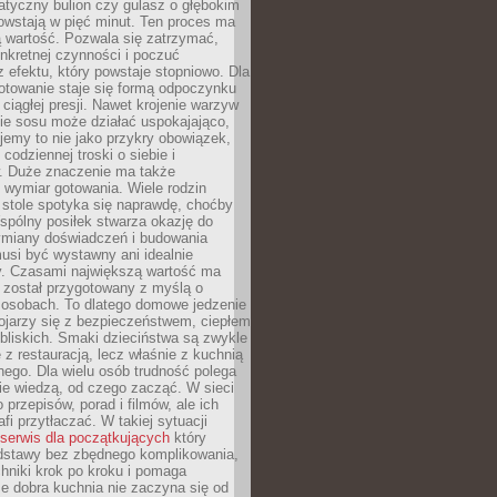
atyczny bulion czy gulasz o głębokim
owstają w pięć minut. Ten proces ma
 wartość. Pozwala się zatrzymać,
nkretnej czynności i poczuć
z efektu, który powstaje stopniowo. Dla
otowanie staje się formą odpoczynku
 ciągłej presji. Nawet krojenie warzyw
ie sosu może działać uspokajająco,
tujemy to nie jako przykry obowiązek,
codziennej troski o siebie i
 Duże znaczenie ma także
 wymiar gotowania. Wiele rodzin
 stole spotyka się naprawdę, choćby
spólny posiłek stwarza okazję do
miany doświadczeń i budowania
 musi być wystawny ani idealnie
. Czasami największą wartość ma
 został przygotowany z myślą o
 osobach. To dlatego domowe jedzenie
ojarzy się z bezpieczeństwem, ciepłem
 bliskich. Smaki dzieciństwa są zwykle
 z restauracją, lecz właśnie z kuchnią
ego. Dla wielu osób trudność polega
ie wiedzą, od czego zacząć. W sieci
 przepisów, porad i filmów, ale ich
fi przytłaczać. W takiej sytuacji
serwis dla początkujących
który
dstawy bez zbędnego komplikowania,
hniki krok po kroku i pomaga
e dobra kuchnia nie zaczyna się od