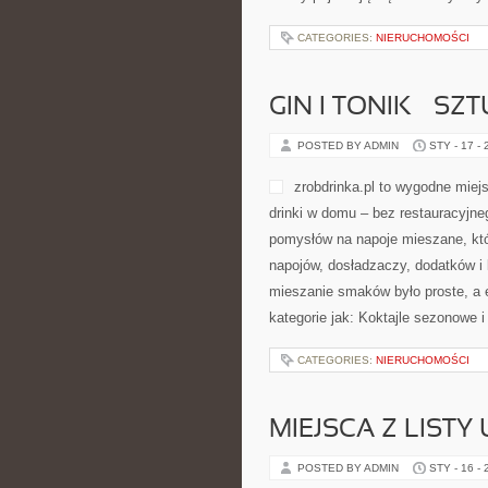
CATEGORIES:
NIERUCHOMOŚCI
GIN I TONIK – S
POSTED BY ADMIN
STY - 17 -
zrobdrinka.pl to wygodne miej
drinki w domu – bez restauracyjne
pomysłów na napoje mieszane, któr
napojów, dosładzaczy, dodatków i
mieszanie smaków było proste, a 
kategorie jak: Koktajle sezonowe 
CATEGORIES:
NIERUCHOMOŚCI
MIEJSCA Z LISTY
POSTED BY ADMIN
STY - 16 -