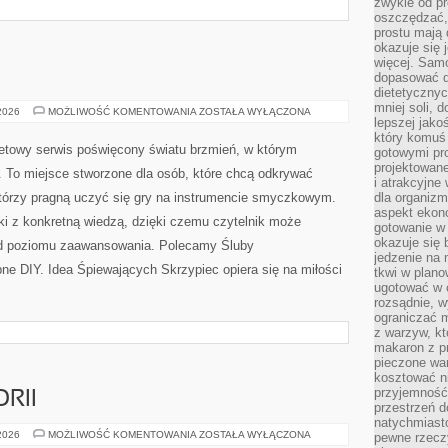
zwykle od p
oszczędzać, 
prostu mają
okazuje się 
więcej. Sam
dopasować do
dietetycznyc
mniej soli, 
MODA
 2026
MOŻLIWOŚĆ KOMENTOWANIA
ZOSTAŁA WYŁĄCZONA
lepszej jako
ŚLUBNA
który komuś
netowy serwis poświęcony światu brzmień, w którym
gotowymi pro
projektowane
i. To miejsce stworzone dla osób, które chcą odkrywać
i atrakcyjne
 którzy pragną uczyć się gry na instrumencie smyczkowym.
dla organiz
aspekt ekon
i z konkretną wiedzą, dzięki czemu czytelnik może
gotowanie w 
okazuje się 
od poziomu zaawansowania. Polecamy Śluby
jedzenie na
ne DIY. Idea Śpiewających Skrzypiec opiera się na miłości
tkwi w plan
ugotować w c
rozsądnie, w
ograniczać 
z warzyw, kt
makaron z p
pieczone wa
kosztować ni
przyjemność
RII
przestrzeń d
natychmiast
KOŚCIÓŁ
 2026
MOŻLIWOŚĆ KOMENTOWANIA
ZOSTAŁA WYŁĄCZONA
pewne rzecz
W