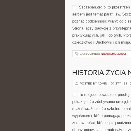
Szczepan.org.pl to przestrzeń 
sercem jest temat parafii św. Szcz
poznać codzienność wiary: od cis
Strona łączy tradycję z przystępną
praktykujących, jak i do tych, któ
dziedzictwo i Duchowni i ich misja
CATEGORIES:
NIERUCHOMOŚCI
HISTORIA ŻYCIA 
POSTED BY ADMIN
STY - 18 -
To miejsce powstało z prostej
pokazuje, że zdobywanie umiejętn
miałeś wrażenie, że szkolne temat
wyjaśnienia, które pomagają poukł
zestaw treści, które łączą codzie
strony pojawiają się materiały o t