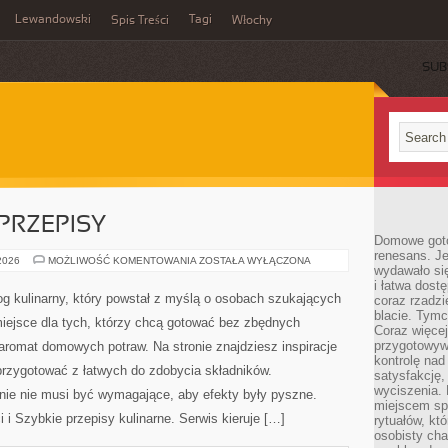
Lewandowski
Tagi
Spis Treści
Włochy
SUB
PRZEPISY
Domowe goto
renesans. J
BEZGLUTENOWE
 2026
MOŻLIWOŚĆ KOMENTOWANIA
ZOSTAŁA WYŁĄCZONA
wydawało się
PRZEPISY
i łatwa dost
log kulinarny, który powstał z myślą o osobach szukających
coraz rzadz
blacie. Tym
miejsce dla tych, którzy chcą gotować bez zbędnych
Coraz więcej
przygotowywa
 aromat domowych potraw. Na stronie znajdziesz inspiracje
kontrolę nad
przygotować z łatwych do zdobycia składników.
satysfakcję,
wyciszenia.
anie nie musi być wymagające, aby efekty były pyszne.
miejscem sp
 i Szybkie przepisy kulinarne. Serwis kieruje […]
rytuałów, kt
osobisty ch