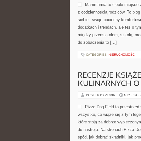
Mammamia to ciepłe miejsce w
z codziennością rodziców. To blog
siebie i swoje pociechy komfortowo
dodatkach i trendach, ale też o ty
między przedszkolem, szkołą, prac
do zobaczenia to […]
CATEGORIES:
NIERUCHOMOŚCI
RECENZJE KSIĄŻ
KULINARNYCH O 
POSTED BY ADMIN
STY - 13 -
Pizza Dog Field to przestrzeń
wszystko, co wiąże się z tym lege
które stoją za dobrze wypieczon
do nastroju. Na stronach Pizza Dog
spód, jak dobrać składniki, jak pr