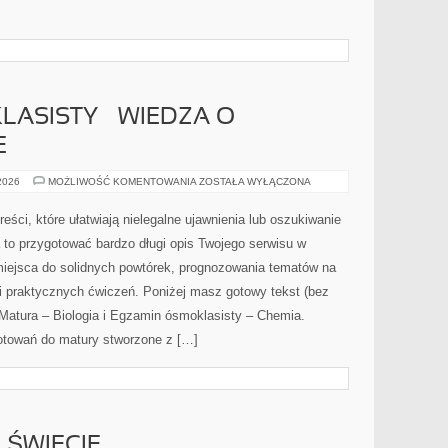
ASISTY – WIEDZA O
E
EGZAMIN
 2026
MOŻLIWOŚĆ KOMENTOWANIA
ZOSTAŁA WYŁĄCZONA
ÓSMOKLASISTY
–
WIEDZA
ści, które ułatwiają nielegalne ujawnienia lub oszukiwanie
O
SPOŁECZEŃSTWIE
 to przygotować bardzo długi opis Twojego serwisu w
o miejsca do solidnych powtórek, prognozowania tematów na
 i praktycznych ćwiczeń. Poniżej masz gotowy tekst (bez
Matura – Biologia i Egzamin ósmoklasisty – Chemia.
otowań do matury stworzone z […]
 ŚWIECIE