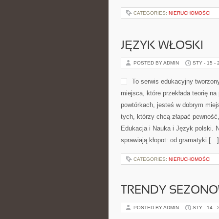
CATEGORIES:
NIERUCHOMOŚCI
JĘZYK WŁOSKI
POSTED BY ADMIN
STY - 15 -
To serwis edukacyjny tworzony
miejsca, które przekłada teorię 
powtórkach, jesteś w dobrym miej
tych, którzy chcą złapać pewność,
Edukacja i Nauka i Język polski. 
sprawiają kłopot: od gramatyki […]
CATEGORIES:
NIERUCHOMOŚCI
TRENDY SEZON
POSTED BY ADMIN
STY - 14 -