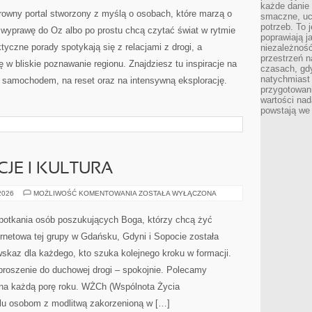
LISTY
każde danie 
UNESCO
rowny portal stworzony z myślą o osobach, które marzą o
smaczne, uc
potrzeb. To j
ją wyprawę do Oz albo po prostu chcą czytać świat w rytmie
poprawiają j
tyczne porady spotykają się z relacjami z drogi, a
niezależność
przestrzeń 
 w bliskie poznawanie regionu. Znajdziesz tu inspiracje na
czasach, gdy
natychmiast
óż samochodem, na reset oraz na intensywną eksplorację.
przygotowani
wartości nad
powstają we 
JE I KULTURA
LOKALNE
 2026
MOŻLIWOŚĆ KOMENTOWANIA
ZOSTAŁA WYŁĄCZONA
TRADYCJE
I
KULTURA
potkania osób poszukujących Boga, którzy chcą żyć
ernetowa tej grupy w Gdańsku, Gdyni i Sopocie została
skaz dla każdego, kto szuka kolejnego kroku w formacji.
zaproszenie do duchowej drogi – spokojnie. Polecamy
 na każdą porę roku. WŻCh (Wspólnota Życia
ielu osobom z modlitwą zakorzenioną w […]