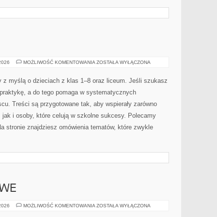
JĘZYK
 2026
MOŻLIWOŚĆ KOMENTOWANIA
ZOSTAŁA WYŁĄCZONA
WŁOSKI
 z myślą o dzieciach z klas 1–8 oraz liceum. Jeśli szukasz
na praktykę, a do tego pomaga w systematycznych
scu. Treści są przygotowane tak, aby wspierały zarówno
 jak i osoby, które celują w szkolne sukcesy. Polecamy
Na stronie znajdziesz omówienia tematów, które zwykle
OWE
TRENDY
 2026
MOŻLIWOŚĆ KOMENTOWANIA
ZOSTAŁA WYŁĄCZONA
SEZONOWE