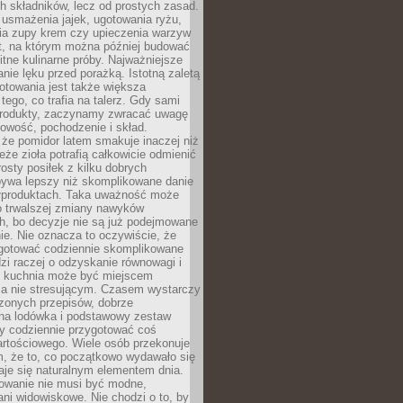
 składników, lecz od prostych zasad.
usmażenia jajek, ugotowania ryżu,
ia zupy krem czy upieczenia warzyw
t, na którym można później budować
itne kulinarne próby. Najważniejsze
anie lęku przed porażką. Istotną zaletą
towania jest także większa
ego, co trafia na talerz. Gdy sami
rodukty, zaczynamy zwracać uwagę
owość, pochodzenie i skład.
że pomidor latem smakuje inaczej niż
eże zioła potrafią całkowicie odmienić
rosty posiłek z kilku dobrych
bywa lepszy niż skomplikowane danie
ółproduktach. Taka uważność może
o trwalszej zmiany nawyków
h, bo decyzje nie są już podejmowane
e. Nie oznacza to oczywiście, że
gotować codziennie skomplikowane
zi raczej o odzyskanie równowagi i
e kuchnia może być miejscem
 a nie stresującym. Czasem wystarczy
zonych przepisów, dobrze
na lodówka i podstawowy zestaw
by codziennie przygotować coś
artościowego. Wiele osób przekonuje
m, że to, co początkowo wydawało się
aje się naturalnym elementem dnia.
wanie nie musi być modne,
ani widowiskowe. Nie chodzi o to, by