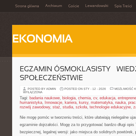
Archiwum
Lewandowski
Strona główna
Goście
Spis Treści
EKONOMIA
EGZAMIN ÓSMOKLASISTY – WIED
SPOŁECZEŃSTWIE
POSTED BY ADMIN
POSTED ON STY - 12 - 2026
MOŻLIWOŚĆ 
WYŁĄCZONA
Tagi:
badania naukowe
,
biologia
,
chemia
,
cv
,
edukacja
,
entreprene
humanistyka
,
Innowacje
,
kariera
,
kursy
,
matematyka
,
nauka
,
prac
rozwój zawodowy
,
staż
,
studia
,
szkoła
,
technologie edukacyjne
,
z
Nie mogę pomóc w tworzeniu treści, które ułatwiają nielegalne uj
egzaminie dojrzałości. Mogę za to przygotować bardzo długi opis
bezpiecznej, legalnej wersji: jako miejsca do solidnych powtórek