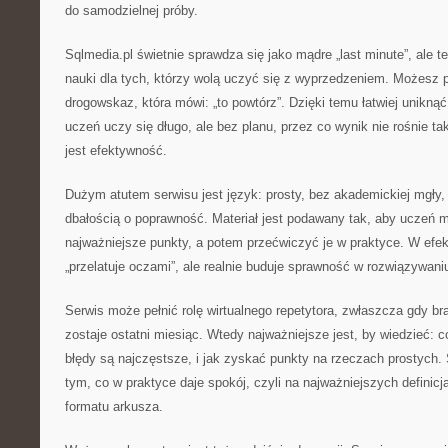
do samodzielnej próby.
Sqlmedia.pl świetnie sprawdza się jako mądre „last minute”, ale 
nauki dla tych, którzy wolą uczyć się z wyprzedzeniem. Możesz p
drogowskaz, która mówi: „to powtórz”. Dzięki temu łatwiej unikną
uczeń uczy się długo, ale bez planu, przez co wynik nie rośnie ta
jest efektywność.
Dużym atutem serwisu jest język: prosty, bez akademickiej mgły,
dbałością o poprawność. Materiał jest podawany tak, aby uczeń 
najważniejsze punkty, a potem przećwiczyć je w praktyce. W efekc
„przelatuje oczami”, ale realnie buduje sprawność w rozwiązywani
Serwis może pełnić rolę wirtualnego repetytora, zwłaszcza gdy br
zostaje ostatni miesiąc. Wtedy najważniejsze jest, by wiedzieć: 
błędy są najczęstsze, i jak zyskać punkty na rzeczach prostych. 
tym, co w praktyce daje spokój, czyli na najważniejszych definic
formatu arkusza.