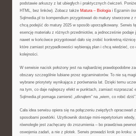
podstawie arkuszy z lat ubiegłych i praktycznych ćwiczeń. Poniż
HTML, bez linków). Zobacz także
Matura – Biologia
i Egzamin ós
Sqlmedia.pl to kompendium przygotowań do matury stworzone z m
chcą podejść do matury 2025 w sposób uporządkowany. Serwis ł
esencję materiału z różnych przedmiotów, a jednocześnie podaje j
nawet w końcówce przygotowań dało się zrobić konkretną różnicę.
które zamiast przypadkowości wybierają plan i chcą wiedzieć, co
kolejności.
W serwisie nacisk położony jest na najbardziej prawdopodobne za
obszary szczególnie lubiane przez egzaminatorów. To nie są mag
wybrane priorytety wynikająca z porównania lat. Dzięki temu uc
na tym, co daje najlepszy efekt w punktach, zamiast rozpraszać e
Sqlmedia.pl pomaga zamienić „utknąłem” na „wiem, co robić dziś”
Cała idea serwisu opiera się na połączeniu zwięzłych opracowań 
sposobami powtórki. Użytkownik dostaje mini-repetytorium wtedy, g
równolegle jest zachęcany do zrozumienia – bo prawdziwa pewnoś
oswojenia zadań, a nie z plotek. Serwis prowadzi krok po kroku: o