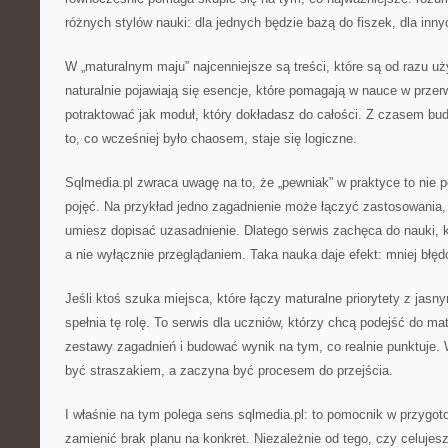
różnych stylów nauki: dla jednych będzie bazą do fiszek, dla inny
W „maturalnym maju” najcenniejsze są treści, które są od razu uż
naturalnie pojawiają się esencje, które pomagają w nauce w prz
potraktować jak moduł, który dokładasz do całości. Z czasem bud
to, co wcześniej było chaosem, staje się logiczne.
Sqlmedia.pl zwraca uwagę na to, że „pewniak” w praktyce to nie p
pojęć. Na przykład jedno zagadnienie może łączyć zastosowania,
umiesz dopisać uzasadnienie. Dlatego serwis zachęca do nauki, kt
a nie wyłącznie przeglądaniem. Taka nauka daje efekt: mniej błęd
Jeśli ktoś szuka miejsca, które łączy maturalne priorytety z jas
spełnia tę rolę. To serwis dla uczniów, którzy chcą podejść do ma
zestawy zagadnień i budować wynik na tym, co realnie punktuje. 
być straszakiem, a zaczyna być procesem do przejścia.
I właśnie na tym polega sens sqlmedia.pl: to pomocnik w przygo
zamienić brak planu na konkret. Niezależnie od tego, czy celujes