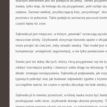
Ważnym elementem jest też podejście do presji. Serwis przypomin
świata, tylko etap, do którego da się przygotować, jeśli rozbije si
zadania. Zamiast wielkiej, przytłaczającej listy „wszystkiego”, dos
przećwicz te polecenia. Takie podejście wzmacnia poczucie kontro
często lepiej niż zryw.
Sqlmedia.pl jest miejscem, w którym „pewniaki” oznaczają wysok
nieuczciwe skróty. Użytkownik otrzymuje kierunek oparte o oficj
może przejść do ćwiczeń, żeby utrwalić wiedzę. Taki model jest r
kompetencje: umiejętność argumentacji, a nie tylko powtarzanie 
Serwis jest też dobry dla tych, którzy chcą przygotować się nie ty
zdobyć mocniejsze punkty i otworzyć sobie drogę na rekrutację. W
detale: strategia rozwiązywania. Sqlmedia.pl podpowiada, jak roz
typowych potknięć oraz jak budować odpowiedzi zgodne z kryteria
szczególnie ważne, bo często o wyniku decyduje nie brak wiedzy, 
Sqlmedia.pl to również przestrzeń, w której nauka może być bard
przekopywać setki stron, użytkownik dostaje ułożone priorytety. 
równocześnie pomaga skupić się na tym, co najważniejsze: rozum