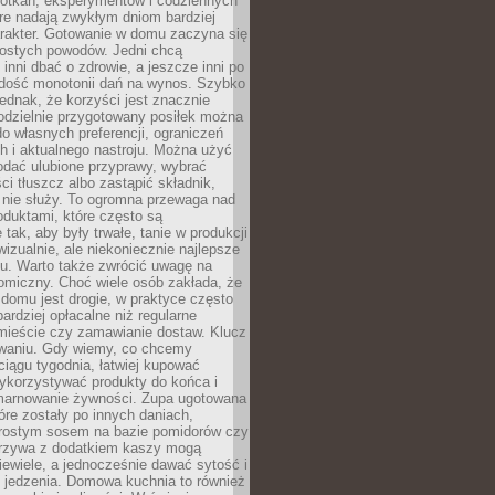
otkań, eksperymentów i codziennych
óre nadają zwykłym dniom bardziej
arakter. Gotowanie w domu zaczyna się
rostych powodów. Jedni chcą
inni dbać o zdrowie, a jeszcze inni po
 dość monotonii dań na wynos. Szybko
jednak, że korzyści jest znacznie
odzielnie przygotowany posiłek można
 własnych preferencji, ograniczeń
h i aktualnego nastroju. Można użyć
dodać ulubione przyprawy, wybrać
ści tłuszcz albo zastąpić składnik,
 nie służy. To ogromna przewaga nad
duktami, które często są
 tak, aby były trwałe, tanie w produkcji
 wizualnie, ale niekoniecznie najlepsze
mu. Warto także zwrócić uwagę na
omiczny. Choć wiele osób zakłada, że
domu jest drogie, w praktyce często
bardziej opłacalne niż regularne
 mieście czy zamawianie dostaw. Klucz
owaniu. Gdy wiemy, co chcemy
iągu tygodnia, łatwiej kupować
ykorzystywać produkty do końca i
marnowanie żywności. Zupa ugotowana
óre zostały po innych daniach,
rostym sosem na bazie pomidorów czy
rzywa z dodatkiem kaszy mogą
ewiele, a jednocześnie dawać sytość i
 jedzenia. Domowa kuchnia to również