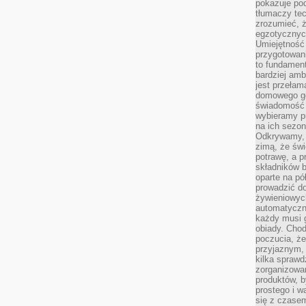
pokazuje po
tłumaczy tec
zrozumieć, ż
egzotycznych
Umiejętność 
przygotowan
to fundamen
bardziej amb
jest przełam
domowego go
świadomość t
wybieramy p
na ich sezon
Odkrywamy, 
zimą, że świ
potrawę, a p
składników 
oparte na p
prowadzić d
żywieniowyc
automatyczni
każdy musi 
obiady. Chod
poczucia, ż
przyjaznym,
kilka sprawd
zorganizowa
produktów, 
prostego i w
się z czase