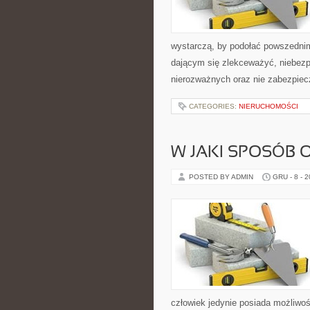
wystarczą, by podołać powszednim
dającym się zlekceważyć, niebezp
nierozważnych oraz nie zabezpie
CATEGORIES:
NIERUCHOMOŚCI
W JAKI SPOSÓB 
POSTED BY ADMIN
GRU - 8 - 
człowiek jedynie posiada możliwoś