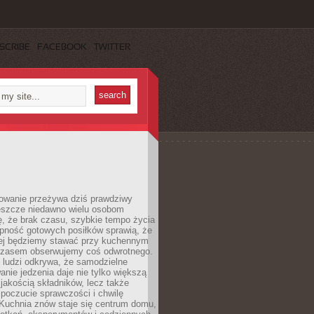
SCRIBE
FACEBOOK
TWITTER
wanie przeżywa dziś prawdziwy
eszcze niedawno wielu osobom
, że brak czasu, szybkie tempo życia
ępność gotowych posiłków sprawią, że
iej będziemy stawać przy kuchennym
czasem obserwujemy coś odwrotnego.
 ludzi odkrywa, że samodzielne
nie jedzenia daje nie tylko większą
 jakością składników, lecz także
 poczucie sprawczości i chwilę
 Kuchnia znów staje się centrum domu,