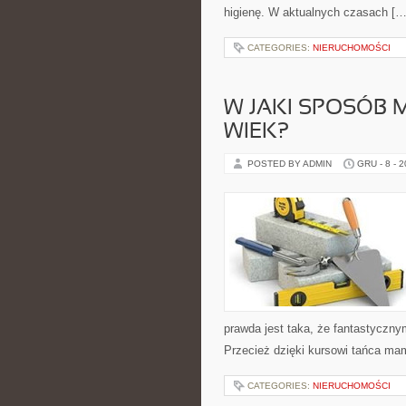
higienę. W aktualnych czasach […
CATEGORIES:
NIERUCHOMOŚCI
W JAKI SPOSÓB
WIEK?
POSTED BY ADMIN
GRU - 8 - 
prawda jest taka, że fantastyczny
Przecież dzięki kursowi tańca ma
CATEGORIES:
NIERUCHOMOŚCI