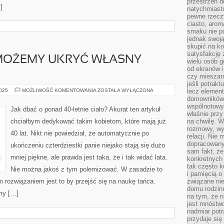
przestrzeń d
]
natychmiast
pewne rzecz
ciasto, arom
smaku nie p
jednak swoją
skupić na ko
satysfakcję 
 MOŻEMY UKRYĆ WŁASNY
wielu osób g
od ekranów i
czy mieszan
jeśli potrak
W
2025
MOŻLIWOŚĆ KOMENTOWANIA
ZOSTAŁA WYŁĄCZONA
lecz element 
JAKI
domowników.
SPOSÓB
wspólnotowy
MOŻEMY
Jak dbać o ponad 40-letnie ciało? Akurat ten artykuł
UKRYĆ
właśnie przy
WŁASNY
chciałbym dedykować takim kobietom, które mają już
na chwilę. W
WIEK?
rozmowy, wy
40 lat. Nikt nie powiedział, że automatycznie po
relacji. Nie
dopracowany
ukończeniu czterdziestki panie niejako stają się dużo
sam fakt, że
mniej piękne, ale prawda jest taka, że i tak widać lata.
konkretnych
tak często k
Nie można jakoś z tym polemizować. W zasadzie to
i pamięcią o
m rozwiązaniem jest to by przejść się na naukę tańca.
związane nie
domu rodzinn
my […]
na tym, że n
jest mnóstwo
nadmiar potra
przydaje się