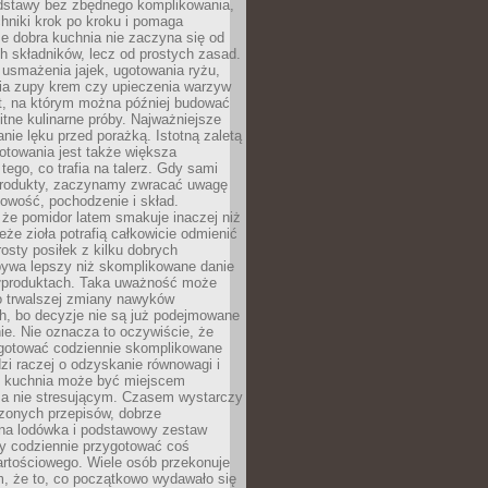
dstawy bez zbędnego komplikowania,
hniki krok po kroku i pomaga
e dobra kuchnia nie zaczyna się od
 składników, lecz od prostych zasad.
usmażenia jajek, ugotowania ryżu,
ia zupy krem czy upieczenia warzyw
t, na którym można później budować
itne kulinarne próby. Najważniejsze
anie lęku przed porażką. Istotną zaletą
towania jest także większa
ego, co trafia na talerz. Gdy sami
rodukty, zaczynamy zwracać uwagę
owość, pochodzenie i skład.
że pomidor latem smakuje inaczej niż
eże zioła potrafią całkowicie odmienić
rosty posiłek z kilku dobrych
bywa lepszy niż skomplikowane danie
ółproduktach. Taka uważność może
o trwalszej zmiany nawyków
h, bo decyzje nie są już podejmowane
e. Nie oznacza to oczywiście, że
gotować codziennie skomplikowane
zi raczej o odzyskanie równowagi i
e kuchnia może być miejscem
 a nie stresującym. Czasem wystarczy
zonych przepisów, dobrze
na lodówka i podstawowy zestaw
by codziennie przygotować coś
artościowego. Wiele osób przekonuje
m, że to, co początkowo wydawało się