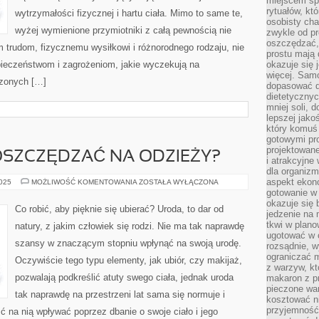
miejscem sp
rytuałów, kt
wytrzymałości fizycznej i hartu ciała. Mimo to same te,
osobisty ch
wyżej wymienione przymiotniki z całą pewnością nie
zwykle od p
oszczędzać, 
 trudom, fizycznemu wysiłkowi i różnorodnego rodzaju, nie
prostu mają
ieczeństwom i zagrożeniom, jakie wyczekują na
okazuje się 
więcej. Sam
czonych […]
dopasować do
dietetycznyc
mniej soli, 
lepszej jako
który komuś
gotowymi pro
projektowane
OSZCZĘDZAĆ NA ODZIEŻY?
i atrakcyjne
dla organiz
aspekt ekon
W
2025
MOŻLIWOŚĆ KOMENTOWANIA
ZOSTAŁA WYŁĄCZONA
JAKI
gotowanie w 
SPOSÓB
okazuje się 
OSZCZĘDZAĆ
Co robić, aby pięknie się ubierać? Uroda, to dar od
NA
jedzenie na
ODZIEŻY?
tkwi w plan
natury, z jakim człowiek się rodzi. Nie ma tak naprawdę
ugotować w c
szansy w znaczącym stopniu wpłynąć na swoją urodę.
rozsądnie, w
ograniczać 
Oczywiście tego typu elementy, jak ubiór, czy makijaż,
z warzyw, kt
pozwalają podkreślić atuty swego ciała, jednak uroda
makaron z p
pieczone wa
tak naprawdę na przestrzeni lat sama się normuje i
kosztować ni
przyjemność
ć na nią wpływać poprzez dbanie o swoje ciało i jego