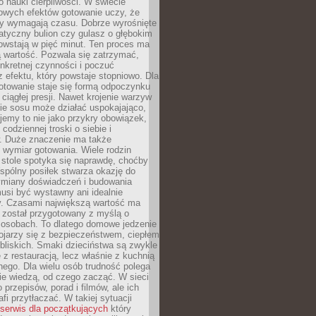
o nauki cierpliwości. W świecie
owych efektów gotowanie uczy, że
y wymagają czasu. Dobrze wyrośnięte
atyczny bulion czy gulasz o głębokim
owstają w pięć minut. Ten proces ma
 wartość. Pozwala się zatrzymać,
nkretnej czynności i poczuć
z efektu, który powstaje stopniowo. Dla
otowanie staje się formą odpoczynku
 ciągłej presji. Nawet krojenie warzyw
ie sosu może działać uspokajająco,
tujemy to nie jako przykry obowiązek,
codziennej troski o siebie i
 Duże znaczenie ma także
 wymiar gotowania. Wiele rodzin
 stole spotyka się naprawdę, choćby
spólny posiłek stwarza okazję do
miany doświadczeń i budowania
 musi być wystawny ani idealnie
. Czasami największą wartość ma
 został przygotowany z myślą o
 osobach. To dlatego domowe jedzenie
ojarzy się z bezpieczeństwem, ciepłem
 bliskich. Smaki dzieciństwa są zwykle
 z restauracją, lecz właśnie z kuchnią
ego. Dla wielu osób trudność polega
ie wiedzą, od czego zacząć. W sieci
 przepisów, porad i filmów, ale ich
fi przytłaczać. W takiej sytuacji
serwis dla początkujących
który