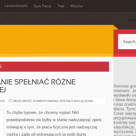
Lewandowski
Tagi
Spis Treści
Włochy
SUB
5
ANIE SPEŁNIAĆ RÓŻNE
Domowe goto
EJ
renesans. J
wydawało się
i łatwa dost
CIUCHY
2025
MOŻLIWOŚĆ KOMENTOWANIA
ZOSTAŁA WYŁĄCZONA
coraz rzadz
SĄ
W
blacie. Tym
STANIE
To chyba typowe, że chcemy sypiać Nikt
Coraz więcej
SPEŁNIAĆ
RÓŻNE
przygotowywa
prawdopodobnie nie byłby w stanie nadszarpnąć opinii
FUNKCJE,
kontrolę nad
NIEMNIEJ
mówiącej o tym, że praca fizyczna jest nadzwyczaj
satysfakcję,
wyciszenia.
ciężka i żąda od wykonujących ją osób dużej