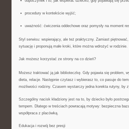
odpoczynek i to, jak wspierać dziecko, gdy pojawiają się prz
procedury w kontekście wyjść;
uważność: ćwiczenia oddechowe oraz pomysły na moment res
Styl serwisu: wspierający, ale też praktyczny. Zamiast piętnować
sytuację i proponują małe kroki, które można wdrożyć w rodzinie.
Jak możesz korzystać ze strony na co dzień?
Możesz traktować ją jak biblioteczkę. Gdy pojawia się problem, 
dieta, relacje. Następnie czytasz i wybierasz to, co pasuje do t
możliwości rodziny. Czasem wystarczy jedna korekta rutyny, by z
Szczególny nacisk kładziony jest na to, by dziecko było postrze
tempem. Dlatego w treściach powracają motywy: bezpieczna baza,
współpraca z placówką.
Edukacja i rozwój bez presji