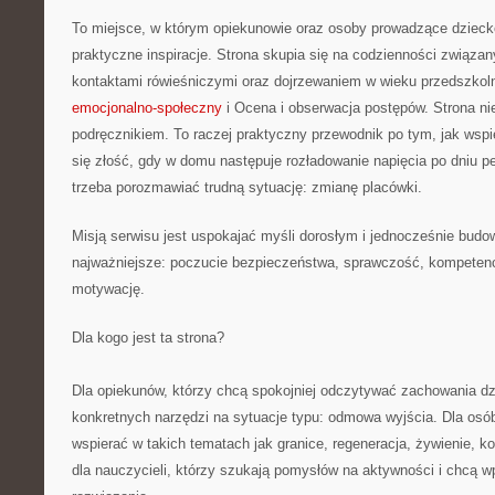
To miejsce, w którym opiekunowie oraz osoby prowadzące dzieck
praktyczne inspiracje. Strona skupia się na codzienności związa
kontaktami rówieśniczymi oraz dojrzewaniem w wieku przedszk
emocjonalno-społeczny
i Ocena i obserwacja postępów. Strona ni
podręcznikiem. To raczej praktyczny przewodnik po tym, jak wspi
się złość, gdy w domu następuje rozładowanie napięcia po dniu p
trzeba porozmawiać trudną sytuację: zmianę placówki.
Misją serwisu jest uspokajać myśli dorosłym i jednocześnie budo
najważniejsze: poczucie bezpieczeństwa, sprawczość, kompetenc
motywację.
Dla kogo jest ta strona?
Dla opiekunów, którzy chcą spokojniej odczytywać zachowania dzi
konkretnych narzędzi na sytuacje typu: odmowa wyjścia. Dla osó
wspierać w takich tematach jak granice, regeneracja, żywienie, 
dla nauczycieli, którzy szukają pomysłów na aktywności i chcą