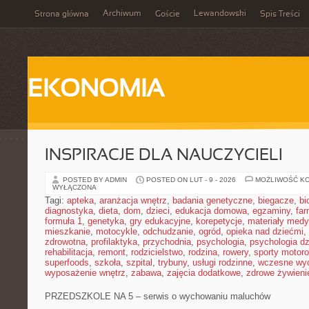
Archiwum
Lewandowski
Strona główna
Goście
Spis Treści
EKONOMIA
INSPIRACJE DLA NAUCZYCIELI
POSTED BY ADMIN
POSTED ON LUT - 9 - 2026
MOŻLIWOŚĆ K
WYŁĄCZONA
Tagi:
apteka
,
aranżacja wnętrz
,
badania genetyczne
,
biegacze
,
bi
diagnostyka
,
dieta
,
dom
,
dzieci
,
edukacja domowa
,
egzaminy
,
far
formuła 1
,
genetyka
,
gry edukacyjne
,
korepetycje
,
materiały med
mieszkanie
,
motocykle
,
odchudzanie
,
ogród
,
opieka nad dziećmi
,
zdrowotna
,
profilaktyka
,
przychodnia
,
psychologia
,
psychologia dz
rehabilitacja
,
remont
,
rodzicielstwo
,
rodzina
,
rowery
,
sporty motor
superfoods
,
szkoła
,
szpital
,
trybuny
,
usługi rodzinne
,
wczesne wy
wyposażenie wnętrz
,
zabawa
,
zajęcia dodatkowe
,
zdrowe żywieni
PRZEDSZKOLE NA 5 – serwis o wychowaniu maluchów