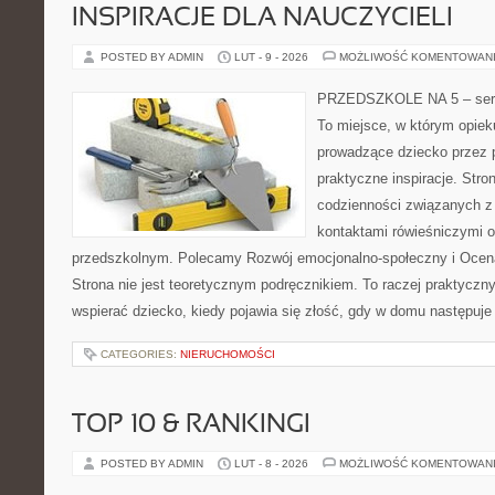
INSPIRACJE DLA NAUCZYCIELI
POSTED BY ADMIN
LUT - 9 - 2026
MOŻLIWOŚĆ KOMENTOWAN
PRZEDSZKOLE NA 5 – serw
To miejsce, w którym opie
prowadzące dziecko przez 
praktyczne inspiracje. Stro
codzienności związanych z
kontaktami rówieśniczymi 
przedszkolnym. Polecamy Rozwój emocjonalno-społeczny i Ocena
Strona nie jest teoretycznym podręcznikiem. To raczej praktyczn
wspierać dziecko, kiedy pojawia się złość, gdy w domu następuje
CATEGORIES:
NIERUCHOMOŚCI
TOP 10 & RANKINGI
POSTED BY ADMIN
LUT - 8 - 2026
MOŻLIWOŚĆ KOMENTOWAN