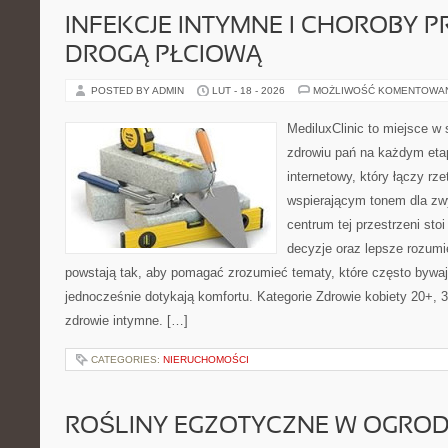
INFEKCJE INTYMNE I CHOROBY 
DROGĄ PŁCIOWĄ
POSTED BY ADMIN
LUT - 18 - 2026
MOŻLIWOŚĆ KOMENTOWA
MediluxClinic to miejsce w 
zdrowiu pań na każdym etap
internetowy, który łączy rz
wspierającym tonem dla z
centrum tej przestrzeni sto
decyzje oraz lepsze rozumi
powstają tak, aby pomagać zrozumieć tematy, które często bywa
jednocześnie dotykają komfortu. Kategorie Zdrowie kobiety 20+, 3
zdrowie intymne. […]
CATEGORIES:
NIERUCHOMOŚCI
ROŚLINY EGZOTYCZNE W OGROD