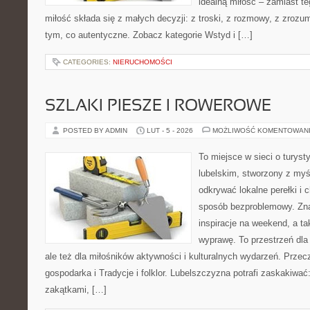
idealną miłość – zamiast te
miłość składa się z małych decyzji: z troski, z rozmowy, z zrozu
tym, co autentyczne. Zobacz kategorie Wstyd i […]
CATEGORIES:
NIERUCHOMOŚCI
SZLAKI PIESZE I ROWEROWE
POSTED BY ADMIN
LUT - 5 - 2026
MOŻLIWOŚĆ KOMENTOWAN
To miejsce w sieci o turys
lubelskim, stworzony z myśl
odkrywać lokalne perełki i
sposób bezproblemowy. Znaj
inspiracje na weekend, a t
wyprawę. To przestrzeń dla 
ale też dla miłośników aktywności i kulturalnych wydarzeń. Przec
gospodarka i Tradycje i folklor. Lubelszczyzna potrafi zaskakiwać
zakątkami, […]