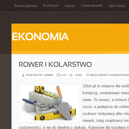
Archiwum
Lewandowski
Strona główna
Goście
Spis Treści
EKONOMIA
ROWER I KOLARSTWO
POSTED BY ADMIN
LUT - 24 - 2026
MOŻLIWOŚĆ KOMENTOWA
12ton.pl to miejsce dla os
kondycję, zredukować masę 
rower. To serwis, w którym f
życia, a podejście do celów
szukasz motywacji albo ch
nawyki, tutaj znajdziesz in
codzienności, a nie do ideałów z plakatu. Kategorie dla każdego to