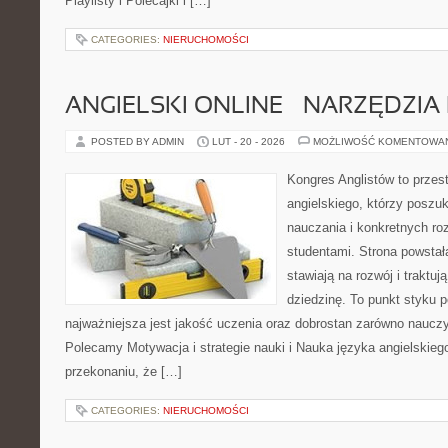
Playlisty i Polecajki i […]
CATEGORIES:
NIERUCHOMOŚCI
ANGIELSKI ONLINE – NARZĘDZIA 
POSTED BY ADMIN
LUT - 20 - 2026
MOŻLIWOŚĆ KOMENTOWA
Kongres Anglistów to przest
angielskiego, którzy poszu
nauczania i konkretnych ro
studentami. Strona powstał
stawiają na rozwój i traktu
dziedzinę. To punkt styku p
najważniejsza jest jakość uczenia oraz dobrostan zarówno nauczyc
Polecamy Motywacja i strategie nauki i Nauka języka angielskiego
przekonaniu, że […]
CATEGORIES:
NIERUCHOMOŚCI