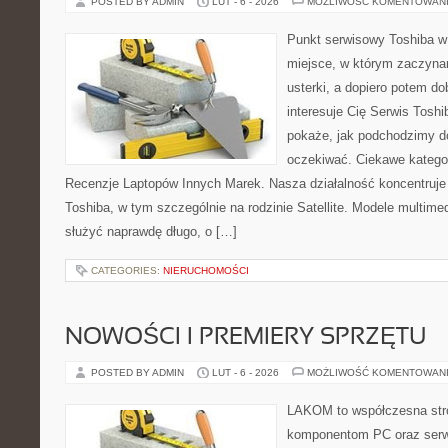
POSTED BY ADMIN
LUT - 6 - 2026
MOŻLIWOŚĆ KOMENTOWAN
Punkt serwisowy Toshiba w 
miejsce, w którym zaczyna
usterki, a dopiero potem do
interesuje Cię Serwis Toshi
pokaże, jak podchodzimy d
oczekiwać. Ciekawe kategor
Recenzje Laptopów Innych Marek. Nasza działalność koncentruje
Toshiba, w tym szczególnie na rodzinie Satellite. Modele multimedi
służyć naprawdę długo, o […]
CATEGORIES:
NIERUCHOMOŚCI
NOWOŚCI I PREMIERY SPRZĘTU
POSTED BY ADMIN
LUT - 6 - 2026
MOŻLIWOŚĆ KOMENTOWAN
LAKOM to współczesna str
komponentom PC oraz serwi