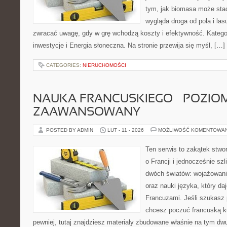
tym, jak biomasa może stać 
wygląda droga od pola i las
zwracać uwagę, gdy w grę wchodzą koszty i efektywność. Kategor
inwestycje i Energia słoneczna. Na stronie przewija się myśl, […]
CATEGORIES:
NIERUCHOMOŚCI
NAUKA FRANCUSKIEGO – POZIOM
ZAAWANSOWANY
POSTED BY ADMIN
LUT - 11 - 2026
MOŻLIWOŚĆ KOMENTOWA
Ten serwis to zakątek stwo
o Francji i jednocześnie szl
dwóch światów: wojażowani
oraz nauki języka, który 
Francuzami. Jeśli szukasz 
chcesz poczuć francuską ku
pewniej, tutaj znajdziesz materiały zbudowane właśnie na tym dw