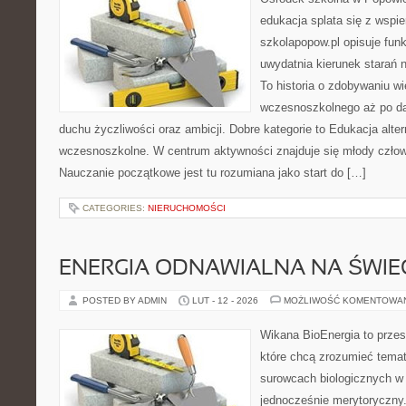
edukacja splata się z wspi
szkolapopow.pl opisuje fun
uwydatnia kierunek starań 
To historia o zdobywaniu w
wczesnoszkolnego aż po da
duchu życzliwości oraz ambicji. Dobre kategorie to Edukacja alte
wczesnoszkolne. W centrum aktywności znajduje się młody człowi
Nauczanie początkowe jest tu rozumiana jako start do […]
CATEGORIES:
NIERUCHOMOŚCI
ENERGIA ODNAWIALNA NA ŚWIE
POSTED BY ADMIN
LUT - 12 - 2026
MOŻLIWOŚĆ KOMENTOWA
Wikana BioEnergia to przes
które chcą zrozumieć temat 
surowcach biologicznych w
jednocześnie merytoryczny.