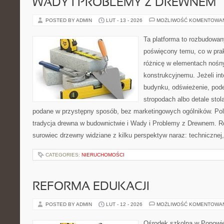
WADY I PROBLEMY Z DREWNEM
POSTED BY ADMIN
LUT - 13 - 2026
MOŻLIWOŚĆ KOMENTOWA
Ta platforma to rozbudowan
poświęcony temu, co w prak
różnicę w elementach nośn
konstrukcyjnemu. Jeżeli in
budynku, odświeżenie, pod
stropodach albo detale stol
podane w przystępny sposób, bez marketingowych ogólników. Pole
tradycja drewna w budownictwie i Wady i Problemy z Drewnem. R
surowiec drzewny widziane z kilku perspektyw naraz: technicznej,
CATEGORIES:
NIERUCHOMOŚCI
REFORMA EDUKACJI
POSTED BY ADMIN
LUT - 12 - 2026
MOŻLIWOŚĆ KOMENTOWA
Ośrodek szkolna w Popowie