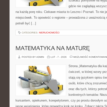
szukasz pomysłów na wyjaz
gdzie nie zaglądają wszysc
na każdą porę roku. Ciekawe miasta to Leszno i Poznań. To nie je
miejscówek. To opowieść o regionie – prowadzona z uważnością n
potrafi być […]
CATEGORIES:
NIERUCHOMOŚCI
MATEMATYKA NA MATURĘ
POSTED BY ADMIN
LUT - 7 - 2026
MOŻLIWOŚĆ KOMENTOWAN
Strona „Matematyka dla każ
ćwiczeń, w której wzory prz
stają się językiem opisu świ
osób, które chcą zrozumie
oraz dla tych, którzy potrz
konkretnych tematów. Nieza
kursantem, opiekunem, korepetytorem, czy po prostu dorosłym uc
jasne wyjaśnienia, które prowadzą krok po kroku. Zobacz także S