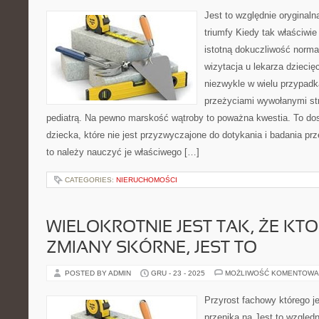
Jest to względnie oryginaln
triumfy Kiedy tak właściwi
istotną dokuczliwość norm
wizytacja u lekarza dziecię
niezwykle w wielu przypadk
przeżyciami wywołanymi st
pediatrą. Na pewno marskość wątroby to poważna kwestia. To do
dziecka, które nie jest przyzwyczajone do dotykania i badania p
to należy nauczyć je właściwego […]
CATEGORIES:
NIERUCHOMOŚCI
WIELOKROTNIE JEST TAK, ŻE KT
ZMIANY SKÓRNE, JEST TO
POSTED BY ADMIN
GRU - 23 - 2025
MOŻLIWOŚĆ KOMENTOWA
Przyrost fachowy którego j
przenika na Jest to względn