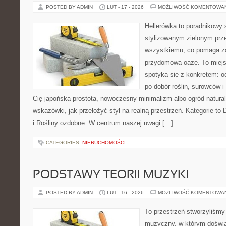
POSTED BY ADMIN
LUT - 17 - 2026
MOŻLIWOŚĆ KOMENTOWA
Hellerówka to poradnikowy
stylizowanym zielonym prz
wszystkiemu, co pomaga z
przydomową oazę. To miejs
spotyka się z konkretem: od
po dobór roślin, surowców i 
Cię japońska prostota, nowoczesny minimalizm albo ogród natural
wskazówki, jak przełożyć styl na realną przestrzeń. Kategorie to
i Rośliny ozdobne. W centrum naszej uwagi […]
CATEGORIES:
NIERUCHOMOŚCI
PODSTAWY TEORII MUZYKI
POSTED BY ADMIN
LUT - 16 - 2026
MOŻLIWOŚĆ KOMENTOWA
To przestrzeń stworzyliśmy
muzyczny, w którym doświa