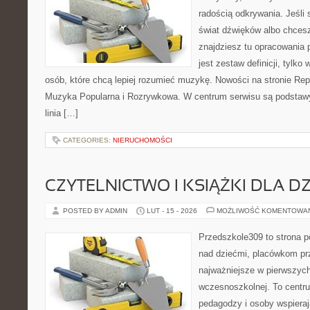
radością odkrywania. Jeśli
świat dźwięków albo chcesz
znajdziesz tu opracowania 
jest zestaw definicji, tylko
osób, które chcą lepiej rozumieć muzykę. Nowości na stronie Reper
Muzyka Popularna i Rozrywkowa. W centrum serwisu są podstawy 
linia […]
CATEGORIES:
NIERUCHOMOŚCI
CZYTELNICTWO I KSIĄŻKI DLA DZ
POSTED BY ADMIN
LUT - 15 - 2026
MOŻLIWOŚĆ KOMENTOWA
Przedszkole309 to strona 
nad dziećmi, placówkom pr
najważniejsze w pierwszych
wczesnoszkolnej. To centru
pedagodzy i osoby wspieraj