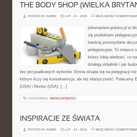
THE BODY SHOP (WIELKA BRYTAN
POSTED BY ADMIN
LUT - 23 - 2026
MOŻLIWOŚĆ KOMENTOWA
johnmasters-polska.pl to blo
się produktami pielęgnacyj
bardziej przemyślane decy
pielęgnacyjne. To miejsce 
którzy lubią wiedzieć, co na
działają składniki i jak bu
bez przypadkowych wyborów. Strona skupia się na pielęgnacji roz
którym liczy się konsekwencja, ale też elastyczność. Polecamy
(USA) i Revlon (USA). […]
CATEGORIES:
NIERUCHOMOŚCI
INSPIRACJE ZE ŚWIATA
POSTED BY ADMIN
LUT - 23 - 2026
MOŻLIWOŚĆ KOMENTOWA