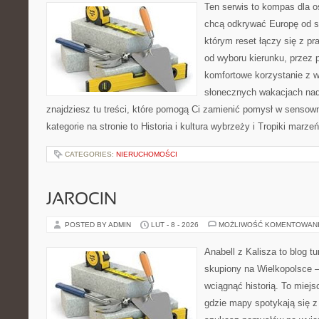
Ten serwis to kompas dla o
chcą odkrywać Europę od st
którym reset łączy się z 
od wyboru kierunku, przez 
komfortowe korzystanie z w
słonecznych wakacjach n
znajdziesz tu treści, które pomogą Ci zamienić pomysł w sens
kategorie na stronie to Historia i kultura wybrzeży i Tropiki marz
CATEGORIES:
NIERUCHOMOŚCI
JAROCIN
POSTED BY ADMIN
LUT - 8 - 2026
MOŻLIWOŚĆ KOMENTOWAN
Anabell z Kalisza to blog t
skupiony na Wielkopolsce – 
wciągnąć historią. To miej
gdzie mapy spotykają się z