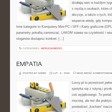
działają nam w każdym tyg
z myślą o osobach, które 
decyzje, a także o tych, kt
wsparcia wtedy, gdy kompu
Inne kategorie to Komputery Mini-PC i SFF i Karty graficzne (GP
parametry potrafią zamieszać, LAKOM stawia na czytelność i wi
sloganów dostajesz konkret: […]
CATEGORIES:
NIERUCHOMOŚCI
EMPATIA
POSTED BY ADMIN
LUT - 6 - 2026
MOŻLIWOŚĆ KOMENTOWAN
Lovsy.pl to przestrzeń peł
spotyka się z rutyną i prze
coś wyjątkowego. To portal 
mocniej, ale też dla prakty
powiedzieć „kocham” inaczej