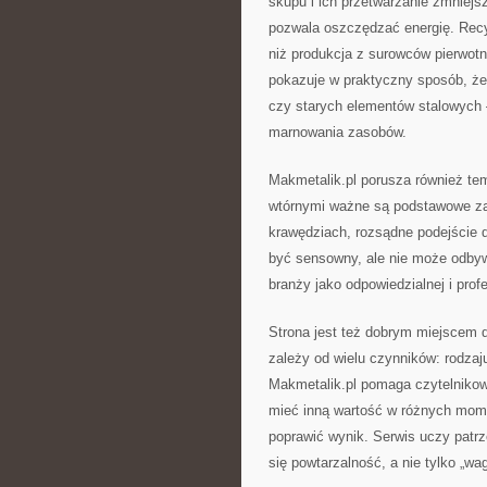
skupu i ich przetwarzanie zmniej
pozwala oszczędzać energię. Recyk
niż produkcja z surowców pierwotny
pokazuje w praktyczny sposób, ż
czy starych elementów stalowych 
marnowania zasobów.
Makmetalik.pl porusza również tem
wtórnymi ważne są podstawowe zas
krawędziach, rozsądne podejście d
być sensowny, ale nie może odbyw
branży jako odpowiedzialnej i profe
Strona jest też dobrym miejscem d
zależy od wielu czynników: rodzaju
Makmetalik.pl pomaga czytelniko
mieć inną wartość w różnych mome
poprawić wynik. Serwis uczy patrz
się powtarzalność, a nie tylko „wag