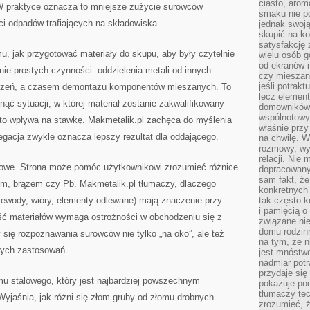
ciasto, arom
 W praktyce oznacza to mniejsze zużycie surowców
smaku nie p
ści odpadów trafiających na składowiska.
jednak swoją
skupić na ko
satysfakcję 
, jak przygotować materiały do skupu, aby były czytelnie
wielu osób g
od ekranów i
ie prostych czynności: oddzielenia metali od innych
czy mieszan
jeśli potrak
zczeń, a czasem demontażu komponentów mieszanych. To
lecz element 
ąć sytuacji, w której materiał zostanie zakwalifikowany
domowników.
wspólnotowy
sto wpływa na stawkę. Makmetalik.pl zachęca do myślenia
właśnie przy
egacja zwykle oznacza lepszy rezultat dla oddającego.
na chwilę. W
rozmowy, wy
relacji. Nie
owe. Strona może pomóc użytkownikowi zrozumieć różnice
dopracowany
sam fakt, że
m, brązem czy Pb. Makmetalik.pl tłumaczy, dlaczego
konkretnych
rzewody, wióry, elementy odlewane) mają znaczenie przy
tak często k
i pamięcią o
ęść materiałów wymaga ostrożności w obchodzeniu się z
związane nie
domu rodzinn
 się rozpoznawania surowców nie tylko „na oko”, ale też
na tym, że n
wych zastosowań.
jest mnóstwo
nadmiar potra
przydaje się
mu stalowego, który jest najbardziej powszechnym
pokazuje po
tłumaczy tec
Wyjaśnia, jak różni się złom gruby od złomu drobnych
zrozumieć, ż