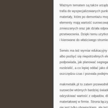
Ważnym tematem są także urządze
trafia do wyspecjalizowanych punk
materiały, które po demontażu mo
elementy mają wartość surowcową
zmieszanych oraz jak działa odpo
przetworzenia. Dzięki temu użytk
i kierowane do właściwego strumie
Serwis ma też wymiar edukacyjny 
albo pozbyć się niepotrzebnych e
podpowiada, jak planować segregac
rozdzielić, a co lepiej oddać jako
oszczędza czas i pozwala podejm
makmetalik.pl to zatem przewodnik
surowców wtórnych bardziej świado
odzyskiwać wartość z odpadów, dla
materiałowej w firmie. Strona łącz
nie jest tylko obowiązkiem, ale 