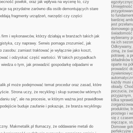
becność powłok, oraz jak wpływa na wycenę to, czy
egzotycznych
Umiejętność 
rmacje są przydatne zarówno dla osób demontujących stare
przygotowan
to fundamen
y oddają fragmenty urządzeń, narzędzi czy części
bardziej amb
jest przełam
domowego go
świadomość t
 firm i wykonawców, którzy działają w branżach takich jak
wybieramy p
na ich sezon
ogistyka, czy naprawy. Serwis pomaga zrozumieć, jak
Odkrywamy, 
 zasobu: zamiast traktować je wyłącznie jako koszt,
zimą, że świ
potrawę, a p
ować i odzyskać część wartości. W takich przypadkach
składników 
oparte na p
że wiedza o tym, jak prowadzić gospodarkę odpadami w
prowadzić d
żywieniowyc
automatyczni
każdy musi 
lik.pl może podejmować temat procedur oraz zasad, które
obiady. Chod
poczucia, ż
zyście. Strona uczy, że recykling i skup surowców wtórnych
przyjaznym,
adaniu się”, ale na procesie, w którym ważna jest prawidłowe
kilka sprawd
zorganizowa
podejście buduje zaufanie i pokazuje, że branża recyklingu
produktów, 
prostego i w
się z czase
męczące, st
iczny. Makmetalik.pl tłumaczy, że oddawanie metali do
Domowe goto
perfekcyjne 