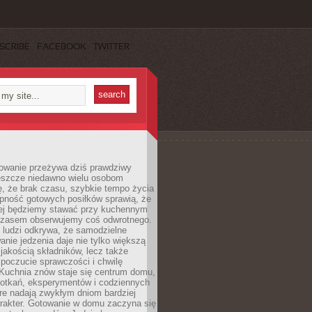
SCRIBE
FACEBOOK
TWITTER
wanie przeżywa dziś prawdziwy
eszcze niedawno wielu osobom
, że brak czasu, szybkie tempo życia
ępność gotowych posiłków sprawią, że
iej będziemy stawać przy kuchennym
czasem obserwujemy coś odwrotnego.
 ludzi odkrywa, że samodzielne
nie jedzenia daje nie tylko większą
 jakością składników, lecz także
 poczucie sprawczości i chwilę
 Kuchnia znów staje się centrum domu,
otkań, eksperymentów i codziennych
óre nadają zwykłym dniom bardziej
arakter. Gotowanie w domu zaczyna się