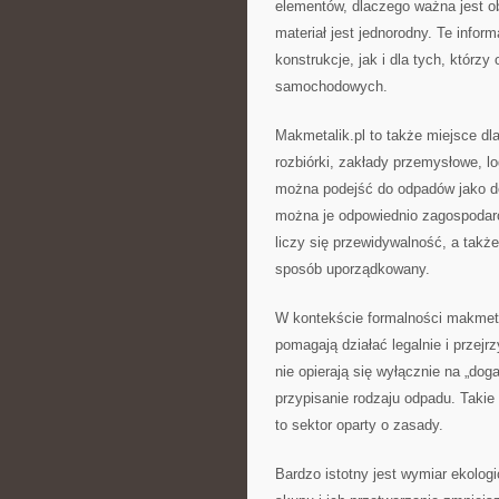
elementów, dlaczego ważna jest o
materiał jest jednorodny. Te info
konstrukcje, jak i dla tych, którz
samochodowych.
Makmetalik.pl to także miejsce dla
rozbiórki, zakłady przemysłowe, l
można podejść do odpadów jako do
można je odpowiednio zagospodar
liczy się przewidywalność, a tak
sposób uporządkowany.
W kontekście formalności makmeta
pomagają działać legalnie i przejr
nie opierają się wyłącznie na „dog
przypisanie rodzaju odpadu. Takie 
to sektor oparty o zasady.
Bardzo istotny jest wymiar ekolog