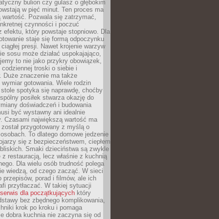
atyczny bulion czy gulasz o głębokim
owstają w pięć minut. Ten proces ma
 wartość. Pozwala się zatrzymać,
nkretnej czynności i poczuć
z efektu, który powstaje stopniowo. Dla
otowanie staje się formą odpoczynku
 ciągłej presji. Nawet krojenie warzyw
ie sosu może działać uspokajająco,
tujemy to nie jako przykry obowiązek,
codziennej troski o siebie i
 Duże znaczenie ma także
 wymiar gotowania. Wiele rodzin
 stole spotyka się naprawdę, choćby
spólny posiłek stwarza okazję do
miany doświadczeń i budowania
 musi być wystawny ani idealnie
. Czasami największą wartość ma
 został przygotowany z myślą o
 osobach. To dlatego domowe jedzenie
ojarzy się z bezpieczeństwem, ciepłem
 bliskich. Smaki dzieciństwa są zwykle
 z restauracją, lecz właśnie z kuchnią
ego. Dla wielu osób trudność polega
ie wiedzą, od czego zacząć. W sieci
 przepisów, porad i filmów, ale ich
fi przytłaczać. W takiej sytuacji
serwis dla początkujących
który
dstawy bez zbędnego komplikowania,
hniki krok po kroku i pomaga
e dobra kuchnia nie zaczyna się od