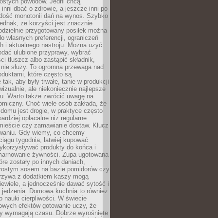
rostych powodów. Jedni chcą
inni dbać o zdrowie, a jeszcze inni po
 dość monotonii dań na wynos. Szybko
jednak, że korzyści jest znacznie
odzielnie przygotowany posiłek można
 własnych preferencji, ograniczeń
h i aktualnego nastroju. Można użyć
dodać ulubione przyprawy, wybrać
ści tłuszcz albo zastąpić składnik,
 nie służy. To ogromna przewaga nad
duktami, które często są
 tak, aby były trwałe, tanie w produkcji
 wizualnie, ale niekoniecznie najlepsze
mu. Warto także zwrócić uwagę na
omiczny. Choć wiele osób zakłada, że
domu jest drogie, w praktyce często
bardziej opłacalne niż regularne
 mieście czy zamawianie dostaw. Klucz
owaniu. Gdy wiemy, co chcemy
iągu tygodnia, łatwiej kupować
ykorzystywać produkty do końca i
marnowanie żywności. Zupa ugotowana
óre zostały po innych daniach,
rostym sosem na bazie pomidorów czy
rzywa z dodatkiem kaszy mogą
ewiele, a jednocześnie dawać sytość i
 jedzenia. Domowa kuchnia to również
o nauki cierpliwości. W świecie
owych efektów gotowanie uczy, że
y wymagają czasu. Dobrze wyrośnięte