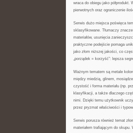
wraca do obiegu jako półprodukt.
pierwotnych oraz ograniczenie ilo
Serwis dużo miejsca poświęca temu
sklasyfikowane. Tłumaczy znaczen
materiałów, usunięcia zanieczys
praktyczne podejście pomaga unikn
jako złom niższej jakości, co czę
„porządek = korzyść”: lepsza segr
Ważnym tematem są metale kolor
między miedzią, glinem, mosiądze
czystość i forma materiału (np. p
klasyfikacji, a także dlaczego cz
nimi. Dzięki temu użytkownik uczy
przez pryzmat właściwości i typo
Serwis porusza również temat zło
materiałem trafiającym do skupu. 