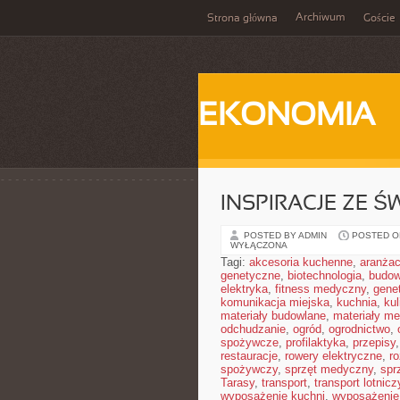
Archiwum
Strona główna
Goście
EKONOMIA
INSPIRACJE ZE Ś
POSTED BY ADMIN
POSTED ON
WYŁĄCZONA
Tagi:
akcesoria kuchenne
,
aranżac
genetyczne
,
biotechnologia
,
budow
elektryka
,
fitness medyczny
,
gene
komunikacja miejska
,
kuchnia
,
kul
materiały budowlane
,
materiały m
odchudzanie
,
ogród
,
ogrodnictwo
,
spożywcze
,
profilaktyka
,
przepisy
restauracje
,
rowery elektryczne
,
r
spożywczy
,
sprzęt medyczny
,
spr
Tarasy
,
transport
,
transport lotnicz
wyposażenie kuchni
,
wyposażenie