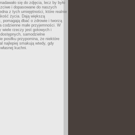
nadawało się do zdjęcia, lecz by było
zciwe i dopasowane do naszych
edna z tych umiejętności, które realnie
akość życia. Dają większą
, pomagają dbać o zdrowie i tworzą
na codzienne małe przyjemności. W
 wiele rzeczy jest gotowych i
 dostępnych, samodzielne
e posiłku przypomina, że niektóre
al najlepiej smakują wtedy, gdy
własnej kuchni.