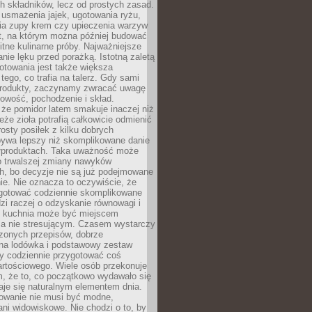
 składników, lecz od prostych zasad.
usmażenia jajek, ugotowania ryżu,
ia zupy krem czy upieczenia warzyw
t, na którym można później budować
itne kulinarne próby. Najważniejsze
anie lęku przed porażką. Istotną zaletą
towania jest także większa
ego, co trafia na talerz. Gdy sami
rodukty, zaczynamy zwracać uwagę
owość, pochodzenie i skład.
że pomidor latem smakuje inaczej niż
eże zioła potrafią całkowicie odmienić
rosty posiłek z kilku dobrych
bywa lepszy niż skomplikowane danie
ółproduktach. Taka uważność może
o trwalszej zmiany nawyków
h, bo decyzje nie są już podejmowane
e. Nie oznacza to oczywiście, że
gotować codziennie skomplikowane
zi raczej o odzyskanie równowagi i
e kuchnia może być miejscem
 a nie stresującym. Czasem wystarczy
zonych przepisów, dobrze
na lodówka i podstawowy zestaw
by codziennie przygotować coś
artościowego. Wiele osób przekonuje
m, że to, co początkowo wydawało się
aje się naturalnym elementem dnia.
wanie nie musi być modne,
ani widowiskowe. Nie chodzi o to, by