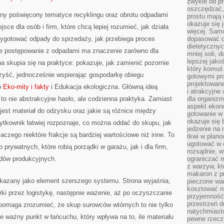
zwykle od p
oszczędzać, 
yjny poświęcony tematyce recyklingu oraz obrotu odpadami
prostu mają
okazuje się 
sce dla osób i firm, które chcą lepiej rozumieć, jak działa
więcej. Sam
zygotować odpady do sprzedaży, jak przebiega proces
dopasować do
dietetycznyc
iwe postępowanie z odpadami ma znaczenie zarówno dla
mniej soli, 
lepszej jako
ona skupia się na praktyce: pokazuje, jak zamienić pozornie
który komuś
zyść, jednocześnie wspierając gospodarkę obiegu
gotowymi pro
projektowane
o
Eko-mity i fakty
i Edukacja ekologiczna. Główną ideą
i atrakcyjne
g to nie abstrakcyjne hasło, ale codzienna praktyka. Zamiast
dla organiz
aspekt ekon
jest materiał do odzysku oraz jakie są różnice między
gotowanie w 
okazuje się 
tkownik łatwiej rozpoznaje, co można oddać do skupu, jak
jedzenie na
laczego niektóre frakcje są bardziej wartościowe niż inne. To
tkwi w plan
ugotować w c
prywatnych, które robią porządki w garażu, jak i dla firm,
rozsądnie, w
adów produkcyjnych.
ograniczać 
z warzyw, kt
makaron z p
okazany jako element szerszego systemu. Strona wyjaśnia,
pieczone wa
kosztować ni
rki przez logistykę, następnie ważenie, aż po oczyszczanie
przyjemność
przestrzeń d
 pomaga zrozumieć, że skup surowców wtórnych to nie tylko
natychmiast
le ważny punkt w łańcuchu, który wpływa na to, ile materiału
pewne rzecz