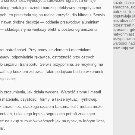
sza konieczność wydobycia surowców, ogranicza emisje i
każde danie 
smaczne, uc
ling metali jest często bardziej efektywny energetycznie
potrzeb. To j
ch, co przekłada się na realne korzyści dla klimatu. Serwis
poprawiają j
niezależność
e nawet drobne decyzje — oddanie przewodów, aluminium
przestrzeń 
— składają się na większy efekt w postaci ograniczenia
czasach, gdy
natychmiast
przygotowani
wartości nad
powstają we 
at ostrożności. Przy pracy ze złomem i materiałami
ady: odpowiednie rękawice, ostrożność przy ostrych
o ciężaru i transportu. Serwis przypomina, że recykling ma
ać się kosztem zdrowia. Takie podejście buduje wizerunek
sjonalnej.
o zrozumienia, jak działa wycena. Wartość złomu i metali
 materiału, czystości, formy, a także sytuacji rynkowej.
wi zrozumieć, dlaczego czasem ta sama ilość metalu może
ntach, i dlaczego lepsza segregacja potrafi znacząco
eć na skup surowców wtórnych jak na rynek, w którym liczą
a”.