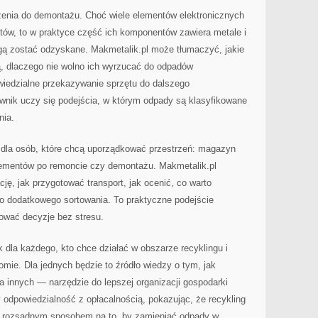
nia do demontażu. Choć wiele elementów elektronicznych
tów, to w praktyce część ich komponentów zawiera metale i
gą zostać odzyskane. Makmetalik.pl może tłumaczyć, jakie
, dlaczego nie wolno ich wyrzucać do odpadów
wiedzialne przekazywanie sprzętu do dalszego
ownik uczy się podejścia, w którym odpady są klasyfikowane
nia.
dla osób, które chcą uporządkować przestrzeń: magazyn
lementów po remoncie czy demontażu. Makmetalik.pl
ję, jak przygotować transport, jak ocenić, co warto
 do dodatkowego sortowania. To praktyczne podejście
ować decyzje bez stresu.
 dla każdego, kto chce działać w obszarze recyklingu i
mie. Dla jednych będzie to źródło wiedzy o tym, jak
 innych — narzędzie do lepszej organizacji gospodarki
y odpowiedzialność z opłacalnością, pokazując, że recykling
też rozsądnym sposobem na to, by zamieniać odpady w