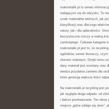
makmetalik.pl to serwis informac
nadającymi się do odzysku. To miej
rynek materiałów wtórnych, jak pr
klasyfikacji oraz dlaczego właśc
natury, jak i dla opłacalności. Str
bezużyteczne rzeczy w realną kor
zamkniętego. Ciekawe kategorie t
makmetalik.pl jest to, że recyklin
ogólników, serwis tłumaczy, czym 
złomem stalowym. Dzięki temu uży
dany materiał jest oceniany oraz d
wiedza przydatna zarówno dla osób 
które generują większe ilości odp
Na makmetalik.pl recykling jest p
jak wygląda droga odpadu: od zbió
i dalsze przetwarzanie. Ten obraz
miejsce „gdzie oddaje się złom”, a